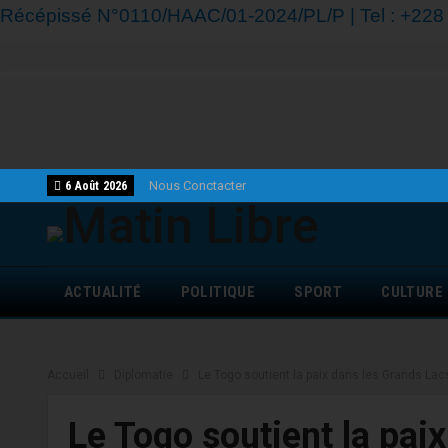
Récépissé N°0110/HAAC/01-2024/PL/P | Tel : +228 7
Nous Conctacter
6 Août 2026
ACTUALITÉ
POLITIQUE
SPORT
CULTURE
Accueil
Diplomatie
Le Togo soutient la paix dans les Grands Lac
Le Togo soutient la pai