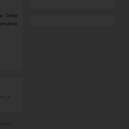
e. Cette
vernance
ent, je
RTICLE