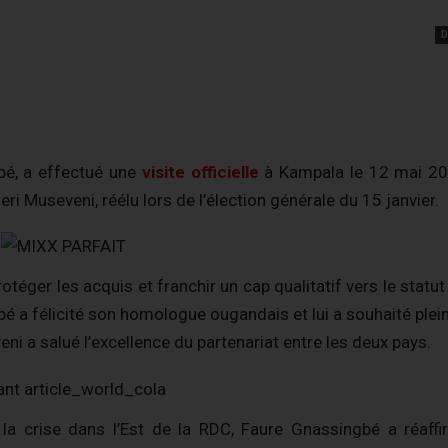
D
bé, a effectué une
visite officielle
à Kampala le 12 mai 20
ri Museveni, réélu lors de l’élection générale du 15 janvier.
téger les acquis et franchir un cap qualitatif vers le statu
bé a félicité son homologue ougandais et lui a souhaité plei
i a salué l’excellence du partenariat entre les deux pays.
 la crise dans l’Est de la RDC, Faure Gnassingbé a réaff