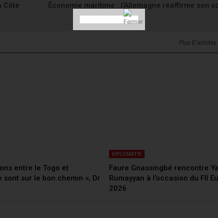
a Côte
Économie maritime : l’Allemagne réaffirme son s
Plus D'articles
DIPLOMATIE
ions entre le Togo et
Faure Gnassingbé rencontre Yas
e sont sur le bon chemin », Dr
Rumayyan à l’occasion du FII E
2026