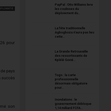
PayPal : Otto Williams livre
les coulisses du
IPLOMATIE
déploiement du…
La fête traditionnelle
Agbogboza n’aura pas lieu
cette…
26 pour
La Grande Retrouvaille
des ressortissants de
Kplélé Govié…
t de pays
Togo : la carte
n succès
professionnelle
désormais obligatoire
pour…
Inondations : le
gouvernement débloque
irmé son
1,14 milliard FCFA…