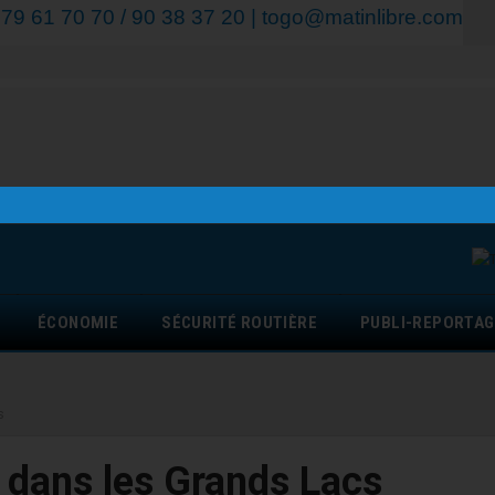
9 61 70 70 / 90 38 37 20 | togo@matinlibre.com
ÉCONOMIE
SÉCURITÉ ROUTIÈRE
PUBLI-REPORTAG
s
x dans les Grands Lacs