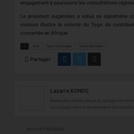
engagement à poursuivre les consultations régiona
Le président ougandais a salué sa diplomatie con
mission illustre la volonté du Togo de contribu
concertée en Afrique.
Actu
Faure Gnassingbé
Yoweri Museveni
Partager
Lazarre KONDO
Rechercher, vérifier, rédiger et partager des in
suis engagé dans la sensibilisation à la sécurité 
ARTICLE PRÉCÉDENT