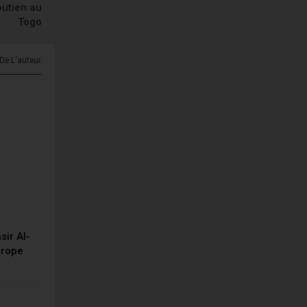
outien au
Togo
 De L'auteur
ir Al-
urope