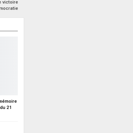
 victoire
émocratie
 mémoire
du 21