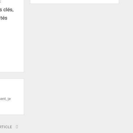
s
s clés,
ités
ent, je
RTICLE