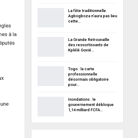
La fête traditionnelle
Agbogboza n’aura pas lieu
cette…
ègles
mes à la
La Grande Retrouvaille
députés
des ressortissants de
Kplélé Govié…
Togo : la carte
professionnelle
ux
désormais obligatoire
pour…
Inondations : le
 une
gouvernement débloque
1,14 milliard FCFA…