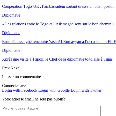
Coopération Togo-UE : l’ambassadeur sortant dresse un bilan positif
Diplomatie
« Les relations entre le Togo et l’Allemagne sont sur le bon chemin 
Diplomatie
Faure Gnassingbé rencontre Yasir Al-Rumayyan à l’occasion du FII 
Diplomatie
Après une visite à Tripoli, le Chef de la diplomatie togolaise à Tunis
Prev
Next
Laisser un commentaire
Connecter avec:
Login with Facebook
Login with Google
Login with Twitter
Votre adresse email ne sera pas publiée.