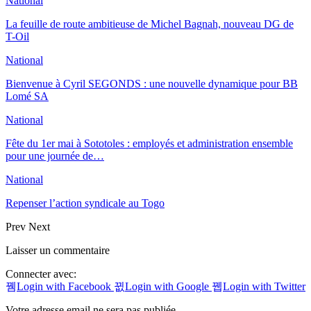
National
La feuille de route ambitieuse de Michel Bagnah, nouveau DG de
T-Oil
National
Bienvenue à Cyril SEGONDS : une nouvelle dynamique pour BB
Lomé SA
National
Fête du 1er mai à Sototoles : employés et administration ensemble
pour une journée de…
National
Repenser l’action syndicale au Togo
Prev
Next
Laisser un commentaire
Connecter avec:
Login with Facebook
Login with Google
Login with Twitter
Votre adresse email ne sera pas publiée.