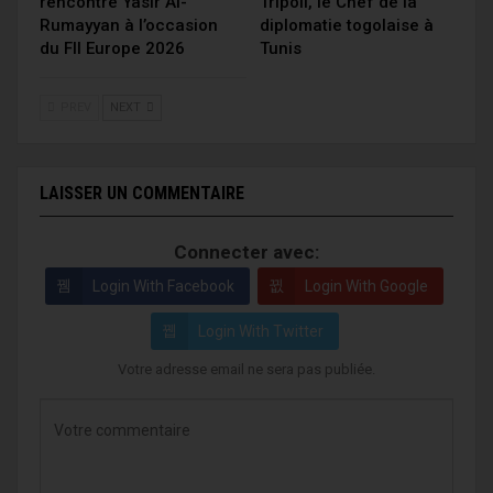
rencontre Yasir Al-
Tripoli, le Chef de la
Rumayyan à l’occasion
diplomatie togolaise à
du FII Europe 2026
Tunis
PREV
NEXT
LAISSER UN COMMENTAIRE
Connecter avec:
Login With Facebook
Login With Google
Login With Twitter
Votre adresse email ne sera pas publiée.