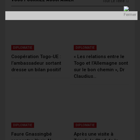
Tout Le Texte
DIPLOMATIE
DIPLOMATIE
Coopération Togo-UE :
« Les relations entre le
l’ambassadeur sortant
Togo et l’Allemagne sont
dresse un bilan positif
sur le bon chemin », Dr
Claudius…
DIPLOMATIE
DIPLOMATIE
Faure Gnassingbé
Après une visite à