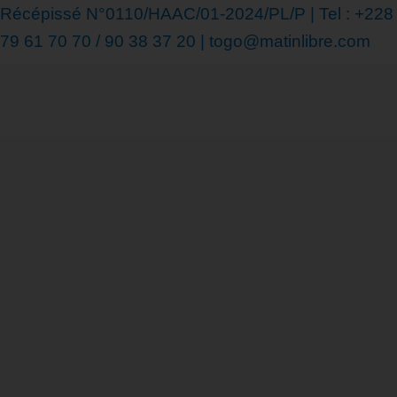
Récépissé N°0110/HAAC/01-2024/PL/P | Tel : +228
79 61 70 70 / 90 38 37 20 | togo@matinlibre.com