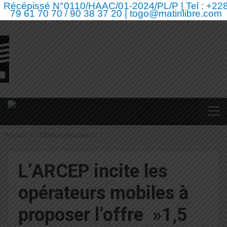
Récépissé N°0110/HAAC/01-2024/PL/P | Tel : +22
79 61 70 70 / 90 38 37 20 | togo@matinlibre.com
Accueil
Télécommunication
L’ARCEP incite les
opérateurs mobiles à
proposer l’offre »1,5