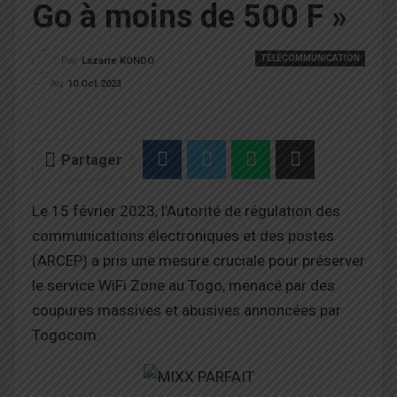
Go à moins de 500 F »
TÉLÉCOMMUNICATION
Par
Lazarre KONDO
Au
10 Oct 2023
Partager
Le 15 février 2023, l’Autorité de régulation des
communications électroniques et des postes
(ARCEP) a pris une mesure cruciale pour préserver
le service WiFi Zone au Togo, menacé par des
coupures massives et abusives annoncées par
Togocom.