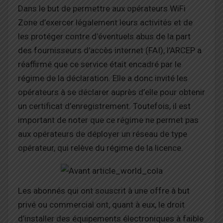
Dans le but de permettre aux opérateurs WiFi
Zone d’exercer légalement leurs activités et de
les protéger contre d’éventuels abus de la part
des fournisseurs d’accès internet (FAI), l’ARCEP a
réaffirmé que ce service était encadré par le
régime de la déclaration. Elle a donc invité les
opérateurs à se déclarer auprès d’elle pour obtenir
un certificat d’enregistrement. Toutefois, il est
important de noter que ce régime ne permet pas
aux opérateurs de déployer un réseau de type
opérateur, qui relève du régime de la licence.
Les abonnés qui ont souscrit à une offre à but
privé ou commercial ont, quant à eux, le droit
d’installer des équipements électroniques à faible