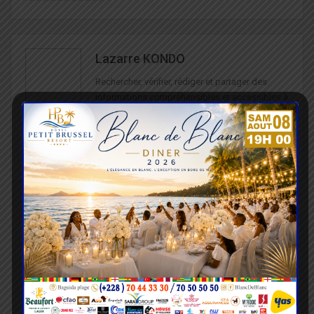
Lazarre KONDO
Rechercher, vérifier, rédiger et partager des
informations compréhensibles et accessibles à
tous, telle est ma mission. Récemment, je suis
engagé dans la sensibilisation à la sécurité
routière. Je suis passionné du sport et de la
culture.
ARTICLE PRÉCÉDENT
PROCHAIN ARTICLE
Trois suspects arrêtés,
Journée internationale
une série de braquages
de la jeune fille 2023 :
à leur actif
Réaliser le potentiel des
filles pour un avenir
équitable