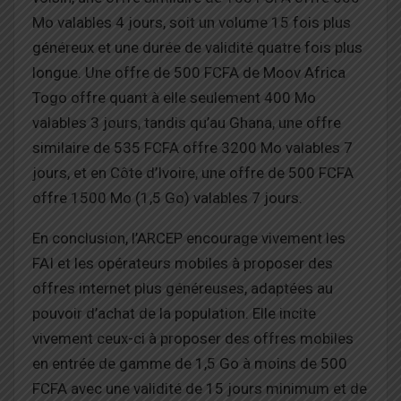
Mo valables 4 jours, soit un volume 15 fois plus
généreux et une durée de validité quatre fois plus
longue. Une offre de 500 FCFA de Moov Africa
Togo offre quant à elle seulement 400 Mo
valables 3 jours, tandis qu’au Ghana, une offre
similaire de 535 FCFA offre 3200 Mo valables 7
jours, et en Côte d’Ivoire, une offre de 500 FCFA
offre 1500 Mo (1,5 Go) valables 7 jours.
En conclusion, l’ARCEP encourage vivement les
FAI et les opérateurs mobiles à proposer des
offres internet plus généreuses, adaptées au
pouvoir d’achat de la population. Elle incite
vivement ceux-ci à proposer des offres mobiles
en entrée de gamme de 1,5 Go à moins de 500
FCFA avec une validité de 15 jours minimum et de