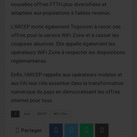
nouvelles offres FTTH plus diversifiées et
adaptées aux populations à faibles revenus.
L’ARCEP incite également Togocom à revoir ses
offres pour le service WiFi Zone et à cesser les
coupures abusives. Elle appelle également les
opérateurs WiFi Zone à respecter les dispositions
réglementaires.
Enfin, l’ARCEP rappelle aux opérateurs mobiles et
aux FAI leur rôle essentiel dans la transformation
numérique du pays en démocratisant les offres
internet pour tous.
Actu
ARCEP
Wifi ZOne
Partager