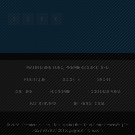
MATIN LIBRE TOGO, PREMIERS SUR L’INFO
POLITIQUE
SOCIÉTÉ
SPORT
CULTURE
ÉCONOMIE
TOGO DIASPORA
FAITS DIVERS
INTERNATIONAL
© 2026 - Premiers sur les infos | Matin Libre. Tous Droits Réservés. | Tel
:+228 90 38 37 20 | togo@matinlibre.com