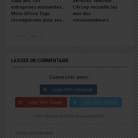
Gala des 100
Services Télécom :
entreprises innovantes :
L’Arcep recueille les
Moov Africa Togo
avis des
récompensée pour ses…
consommateurs
PREV
NEXT
LAISSER UN COMMENTAIRE
Connecter avec:
Login With Facebook
Login With Google
Login With Twitter
Votre adresse email ne sera pas publiée.