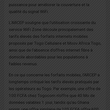
puissance pour améliorer la couverture et la
qualité du signal WiFi.
L’ARCEP souligne que l’utilisation croissante du
service WiFi Zone découle principalement des
tarifs élevés des forfaits internets mobiles
proposés par Togo Cellulaire et Moov Africa Togo,
ainsi que de l’absence d’offres internet fibre à
domicile abordables pour les populations à
faibles revenus.
En ce qui concerne les forfaits mobiles, l’ARCEP a
longtemps critiqué les tarifs élevés pratiqués par
les opérateurs au Togo. Par exemple, une offre de
100 FCFA chez Togocom n’offre que 40 Mo de
données valables 1 jour, tandis qu’au Ghana
voisin, une offre similaire de 105 FCFA offre 600