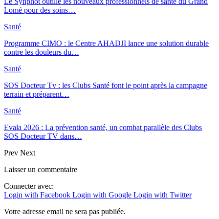
Le Synphot outille les nouveaux professionnels de santé du Grand
Lomé pour des soins…
Santé
Programme CIMO : le Centre AHADJI lance une solution durable
contre les douleurs du…
Santé
SOS Docteur Tv : les Clubs Santé font le point après la campagne
terrain et préparent…
Santé
Evala 2026 : La prévention santé, un combat parallèle des Clubs
SOS Docteur TV dans…
Prev
Next
Laisser un commentaire
Connecter avec:
Login with Facebook
Login with Google
Login with Twitter
Votre adresse email ne sera pas publiée.