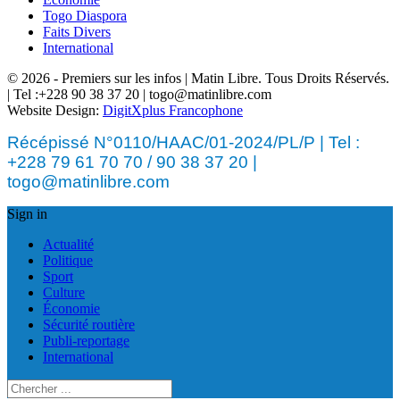
Togo Diaspora
Faits Divers
International
© 2026 - Premiers sur les infos | Matin Libre. Tous Droits Réservés.
| Tel :+228 90 38 37 20 | togo@matinlibre.com
Website Design:
DigitXplus Francophone
Récépissé N°0110/HAAC/01-2024/PL/P | Tel :
+228 79 61 70 70 / 90 38 37 20 |
togo@matinlibre.com
Sign in
Actualité
Politique
Sport
Culture
Économie
Sécurité routière
Publi-reportage
International