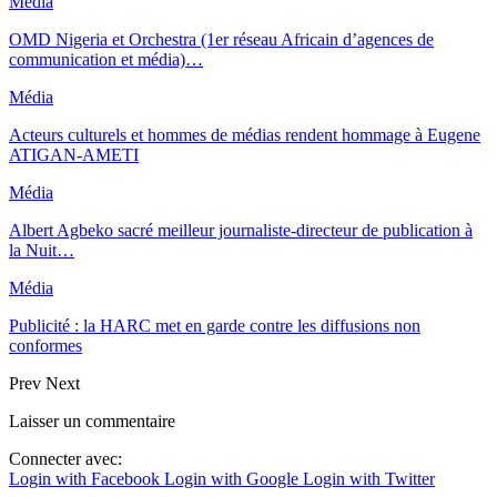
Média
OMD Nigeria et Orchestra (1er réseau Africain d’agences de
communication et média)…
Média
Acteurs culturels et hommes de médias rendent hommage à Eugene
ATIGAN-AMETI
Média
Albert Agbeko sacré meilleur journaliste-directeur de publication à
la Nuit…
Média
Publicité : la HARC met en garde contre les diffusions non
conformes
Prev
Next
Laisser un commentaire
Connecter avec:
Login with Facebook
Login with Google
Login with Twitter