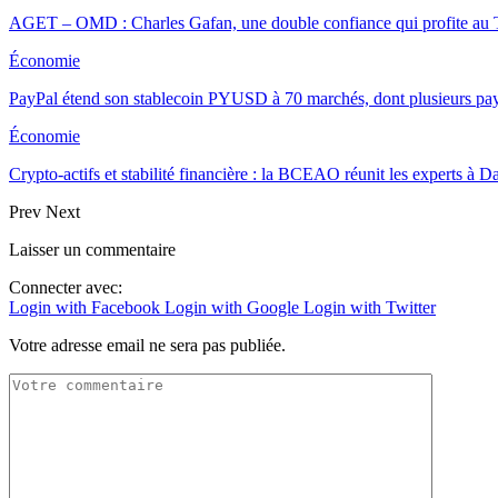
AGET – OMD : Charles Gafan, une double confiance qui profite au
Économie
PayPal étend son stablecoin PYUSD à 70 marchés, dont plusieurs pa
Économie
Crypto-actifs et stabilité financière : la BCEAO réunit les experts à
Prev
Next
Laisser un commentaire
Connecter avec:
Login with Facebook
Login with Google
Login with Twitter
Votre adresse email ne sera pas publiée.