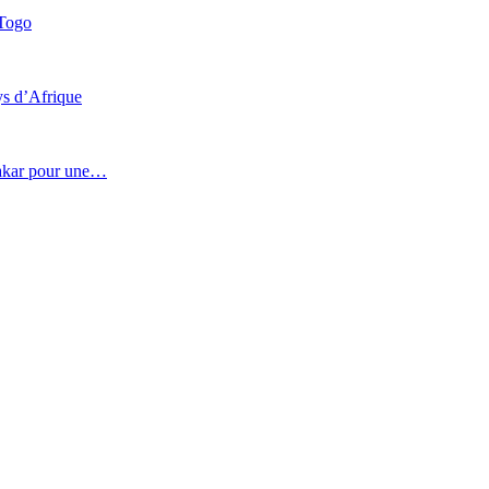
 Togo
ys d’Afrique
 Dakar pour une…