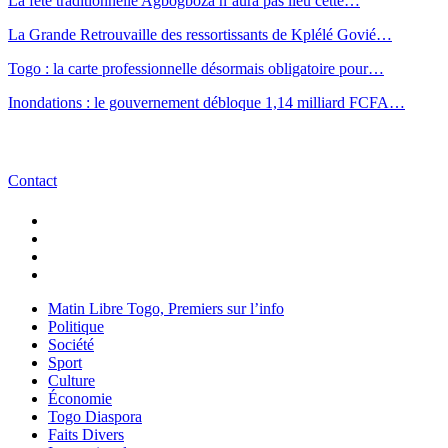
La fête traditionnelle Agbogboza n’aura pas lieu cette…
La Grande Retrouvaille des ressortissants de Kplélé Govié…
Togo : la carte professionnelle désormais obligatoire pour…
Inondations : le gouvernement débloque 1,14 milliard FCFA…
Contact
Matin Libre Togo, Premiers sur l’info
Politique
Société
Sport
Culture
Économie
Togo Diaspora
Faits Divers