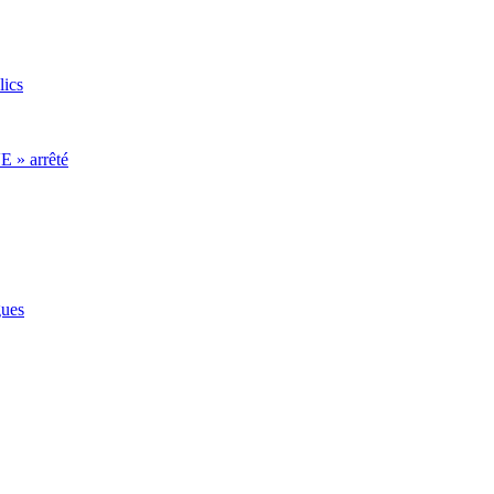
lics
E » arrêté
gues