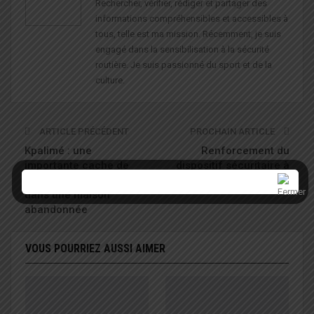
Rechercher, vérifier, rédiger et partager des
informations compréhensibles et accessibles à
tous, telle est ma mission. Récemment, je suis
engagé dans la sensibilisation à la sécurité
routière. Je suis passionné du sport et de la
culture.
ARTICLE PRÉCÉDENT
PROCHAIN ARTICLE
Kpalimé : une
Renforcement du
importante cache de
dispositif sécuritaire à
cannabis découverte
l’aéroport de Lomé
dans une maison
abandonnée
VOUS POURRIEZ AUSSI AIMER