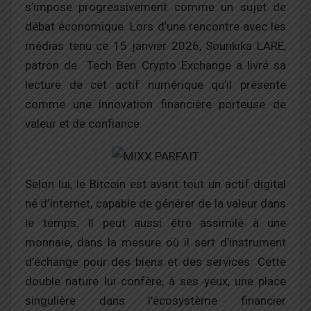
s’impose progressivement comme un sujet de
débat économique. Lors d’une rencontre avec les
médias tenu ce 15 janvier 2026, Sounkika LARE,
patron de Tech Ben Crypto Exchange a livré sa
lecture de cet actif numérique qu’il présente
comme une innovation financière porteuse de
valeur et de confiance.
Selon lui, le Bitcoin est avant tout un actif digital
né d’Internet, capable de générer de la valeur dans
le temps. Il peut aussi être assimilé à une
monnaie, dans la mesure où il sert d’instrument
d’échange pour des biens et des services. Cette
double nature lui confère, à ses yeux, une place
singulière dans l’écosystème financier