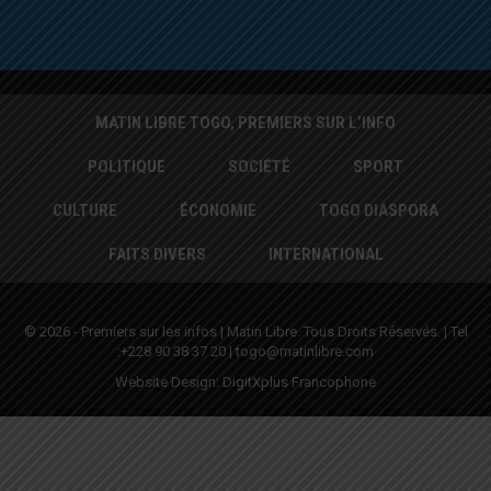
MATIN LIBRE TOGO, PREMIERS SUR L’INFO
POLITIQUE
SOCIÉTÉ
SPORT
CULTURE
ÉCONOMIE
TOGO DIASPORA
FAITS DIVERS
INTERNATIONAL
© 2026 - Premiers sur les infos | Matin Libre. Tous Droits Réservés. | Tel
:+228 90 38 37 20 | togo@matinlibre.com
Website Design:
DigitXplus Francophone