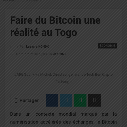
Accueil
Économie
Faire du Bitcoin une
réalité au Togo
ÉCONOMIE
Par
Lazarre KONDO
Dernière mise à jour
15 Jan 2026
LARE Sounkika Michel, Directeur général de Tech Ben Crypto
Exchange
Partager
Dans un contexte mondial marqué par la
numérisation accélérée des échanges, le Bitcoin