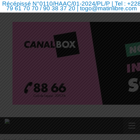
Récépissé N°0110/HAAC/01-2024/PL/P | Tel : +22
79 61 70 70 / 90 38 37 20 | togo@matinlibre.com