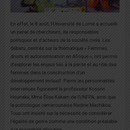
En effet, le 8 août, l’Université de Lomé a accueilli
un panel de chercheurs, de responsables
politiques et d’acteurs de la société civile. Les
débats, centrés sur la thématique « Femmes,
droits et autonomisation en Afrique », ont permis
d’explorer les enjeux liés à la parité et au rôle des
femmes dans la construction d’un
développement inclusif. Parmi les personnalités
intervenues figuraient le professeur Kossivi
Hounaké, Mme Élise Kakam de l’UNFPA, ainsi que
la politologue camerounaise Nadine Machikou.
Tous ont insisté sur la nécessité de considérer
l’égalité de genre comme une condition préalable
à la prospérité africaine.