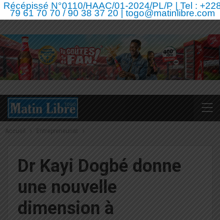
Récépissé N°0110/HAAC/01-2024/PL/P | Tel : +22
79 61 70 70 / 90 38 37 20 | togo@matinlibre.com
Accueil
Entrepreneuriat
Dr Kayi Dogbé donne
une nouvelle
dimension à