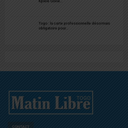
Kplélé Govié…
Togo : la carte professionnelle désormais
obligatoire pour…
CONTACT