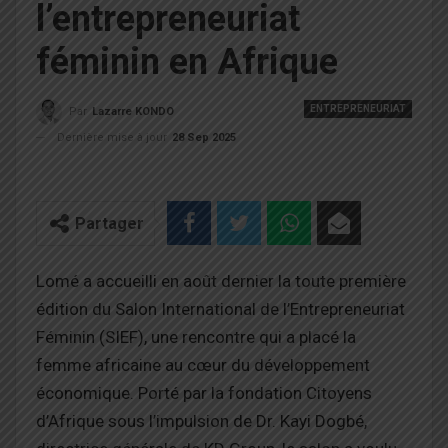
l’entrepreneuriat
féminin en Afrique
ENTREPRENEURIAT
Par
Lazarre KONDO
Dernière mise à jour
28 Sep 2025
Partager
Lomé a accueilli en août dernier la toute première
édition du Salon International de l’Entrepreneuriat
Féminin (SIEF), une rencontre qui a placé la
femme africaine au cœur du développement
économique. Porté par la fondation Citoyens
d’Afrique sous l’impulsion de Dr. Kayi Dogbé,