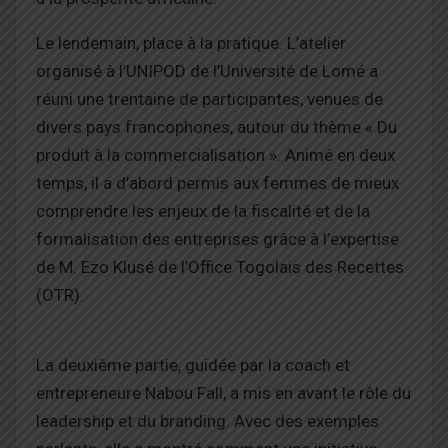
Le lendemain, place à la pratique. L’atelier
organisé à l’UNIPOD de l’Université de Lomé a
réuni une trentaine de participantes, venues de
divers pays francophones, autour du thème « Du
produit à la commercialisation ». Animé en deux
temps, il a d’abord permis aux femmes de mieux
comprendre les enjeux de la fiscalité et de la
formalisation des entreprises grâce à l’expertise
de M. Ezo Klusé de l’Office Togolais des Recettes
(OTR).
La deuxième partie, guidée par la coach et
entrepreneure Nabou Fall, a mis en avant le rôle du
leadership et du branding. Avec des exemples