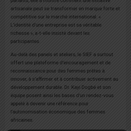
parlants, elle a montré comment une initiative
artisanale peut se transformer en marque forte et
compétitive sur le marché international. «
L’identité d’une entreprise est sa véritable
richesse », a-t-elle insisté devant les
participantes.
Au-delà des panels et ateliers, le SIEF a surtout
offert une plateforme d’encouragement et de
reconnaissance pour des femmes prêtes à
innover, à s’affirmer et à contribuer activement au
développement durable. Dr. Kayi Dogbé et son
équipe posent ainsi les bases d’un rendez-vous
appelé à devenir une référence pour
l’autonomisation économique des femmes
africaines.