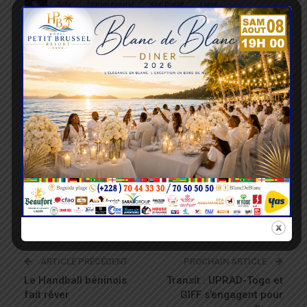
Actu
Entreprenariat
Kayi Dogbé
Lomé
Partager
Lazarre KONDO
Rechercher, vérifier, rédiger et partager des
informations compréhensibles et accessibles à
tous, telle est ma mission. Récemment, je suis
engagé dans la sensibilisation à la sécurité
routière. Je suis passionné du sport et de la
culture.
ARTICLE PRÉCÉDENT
PROCHAIN ARTICLE
Le Handball béninois
Transit : UPRAD-Togo et
fait rêver
GIFF s’engagent pour