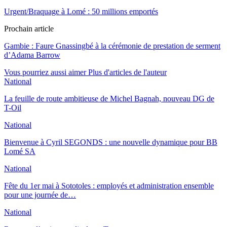
Urgent/Braquage à Lomé : 50 millions emportés
Prochain article
Gambie : Faure Gnassingbé à la cérémonie de prestation de serment
d’Adama Barrow
Vous pourriez aussi aimer
Plus d'articles de l'auteur
National
La feuille de route ambitieuse de Michel Bagnah, nouveau DG de
T-Oil
National
Bienvenue à Cyril SEGONDS : une nouvelle dynamique pour BB
Lomé SA
National
Fête du 1er mai à Sototoles : employés et administration ensemble
pour une journée de…
National