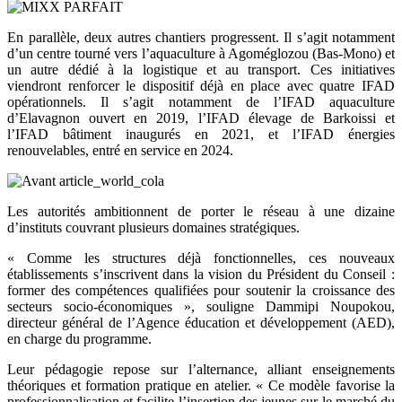
En parallèle, deux autres chantiers progressent. Il s’agit notamment
d’un centre tourné vers l’aquaculture à Agoméglozou (Bas-Mono) et
un autre dédié à la logistique et au transport. Ces initiatives
viendront renforcer le dispositif déjà en place avec quatre IFAD
opérationnels. Il s’agit notamment de l’IFAD aquaculture
d’Elavagnon ouvert en 2019, l’IFAD élevage de Barkoissi et
l’IFAD bâtiment inaugurés en 2021, et l’IFAD énergies
renouvelables, entré en service en 2024.
Les autorités ambitionnent de porter le réseau à une dizaine
d’instituts couvrant plusieurs domaines stratégiques.
« Comme les structures déjà fonctionnelles, ces nouveaux
établissements s’inscrivent dans la vision du Président du Conseil :
former des compétences qualifiées pour soutenir la croissance des
secteurs socio-économiques », souligne Dammipi Noupokou,
directeur général de l’Agence éducation et développement (AED),
en charge du programme.
Leur pédagogie repose sur l’alternance, alliant enseignements
théoriques et formation pratique en atelier. « Ce modèle favorise la
professionnalisation et facilite l’insertion des jeunes sur le marché du