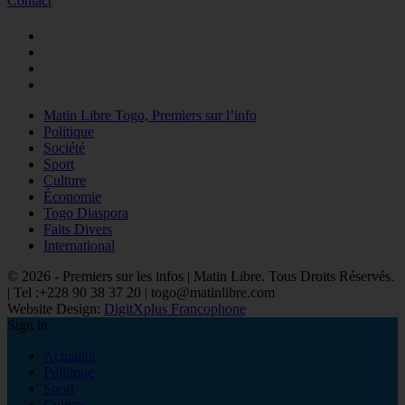
Contact
Matin Libre Togo, Premiers sur l’info
Politique
Société
Sport
Culture
Économie
Togo Diaspora
Faits Divers
International
© 2026 - Premiers sur les infos | Matin Libre. Tous Droits Réservés.
| Tel :+228 90 38 37 20 | togo@matinlibre.com
Website Design:
DigitXplus Francophone
Sign in
Actualité
Politique
Sport
Culture