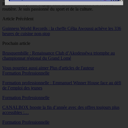
Récemment, je suis engagé dans la sensibilisation à la sécurité
routière. Je suis passionné du sport et de la culture.
Article Précédent
Guinness World Records : la cheffe Célia Awoussi achève les 336
heures de cuisine non-stop
Prochain article
Brusquembille : Renaissance Club d’Akodesséwa triomphe au
championnat régional du Grand Lomé
Vous pourriez aussi aimer
Plus d'articles de l'auteur
Formation Professionnelle
Formation professionnelle : Emmanuel Winner House face au défi
de l’emploi des jeunes
Formation Professionnelle
CANALBOX booste la fin d’année avec des offres toujours plus
accessibles :…
Formation Professionnelle