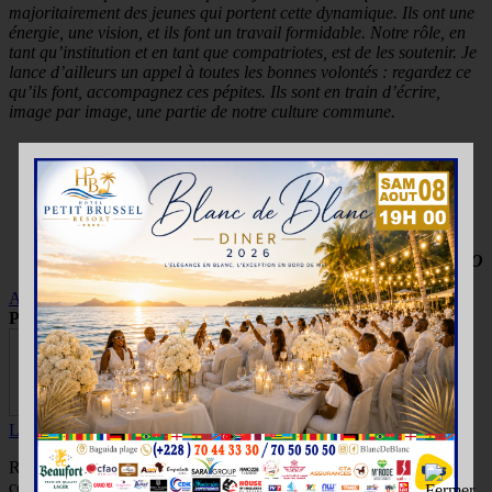
majoritairement des jeunes qui portent cette dynamique. Ils ont une
énergie, une vision, et ils font un travail formidable. Notre rôle, en
tant qu’institution et en tant que compatriotes, est de les soutenir. Je
lance d’ailleurs un appel à toutes les bonnes volontés : regardez ce
qu’ils font, accompagnez ces pépites. Ils sont en train d’écrire,
image par image, une partie de notre culture commune.
Des propos recueillis par Lazarre KONDO
Actu
IFAD Bâtiment ENR
Salon du cinéma au féminin
Partager
Lazarre KONDO
Rechercher, vérifier, rédiger et partager des informations
compréhensibles et accessibles à tous, telle est ma mission.