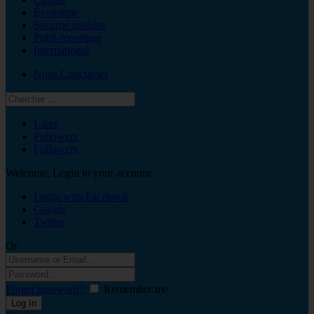
Économie
Sécurité routière
Publi-reportage
International
Nous Conctacter
Likes
Followers
Followers
Welcome, Login to your account.
Login with Facebook
Google
Twitter
Or
Forget password?
Remember me