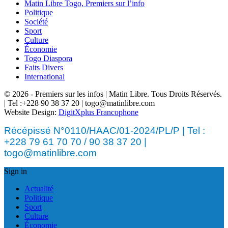
Matin Libre Togo, Premiers sur l’info
Politique
Société
Sport
Culture
Économie
Togo Diaspora
Faits Divers
International
© 2026 - Premiers sur les infos | Matin Libre. Tous Droits Réservés.
| Tel :+228 90 38 37 20 | togo@matinlibre.com
Website Design:
DigitXplus Francophone
Récépissé N°0110/HAAC/01-2024/PL/P | Tel :
+228 79 61 70 70 / 90 38 37 20 |
togo@matinlibre.com
Sign in
Actualité
Politique
Sport
Culture
Économie