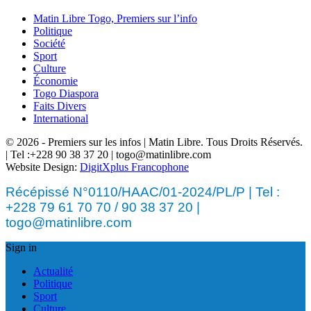
Matin Libre Togo, Premiers sur l’info
Politique
Société
Sport
Culture
Économie
Togo Diaspora
Faits Divers
International
© 2026 - Premiers sur les infos | Matin Libre. Tous Droits Réservés.
| Tel :+228 90 38 37 20 | togo@matinlibre.com
Website Design:
DigitXplus Francophone
Récépissé N°0110/HAAC/01-2024/PL/P | Tel :
+228 79 61 70 70 / 90 38 37 20 |
togo@matinlibre.com
Sign in
Actualité
Politique
Sport
Culture