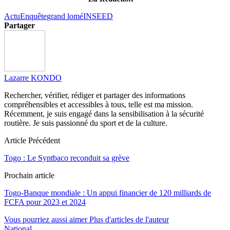
Actu
Enquête
grand lomé
INSEED
Partager
Lazarre KONDO
Rechercher, vérifier, rédiger et partager des informations
compréhensibles et accessibles à tous, telle est ma mission.
Récemment, je suis engagé dans la sensibilisation à la sécurité
routière. Je suis passionné du sport et de la culture.
Article Précédent
Togo : Le Syntbaco reconduit sa grève
Prochain article
Togo-Banque mondiale : Un appui financier de 120 milliards de
FCFA pour 2023 et 2024
Vous pourriez aussi aimer
Plus d'articles de l'auteur
National