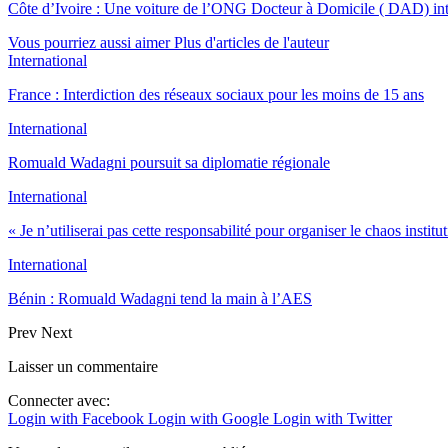
Côte d’Ivoire : Une voiture de l’ONG Docteur à Domicile ( DAD) int
Vous pourriez aussi aimer
Plus d'articles de l'auteur
International
France : Interdiction des réseaux sociaux pour les moins de 15 ans
International
Romuald Wadagni poursuit sa diplomatie régionale
International
« Je n’utiliserai pas cette responsabilité pour organiser le chaos instit
International
Bénin : Romuald Wadagni tend la main à l’AES
Prev
Next
Laisser un commentaire
Connecter avec:
Login with Facebook
Login with Google
Login with Twitter