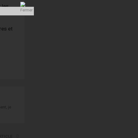
 les
res et
ent, je
RTICLE