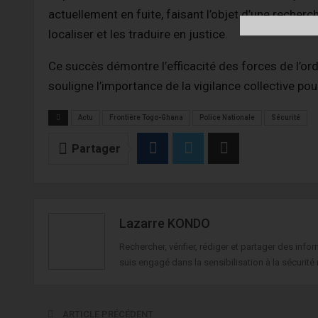
actuellement en fuite, faisant l’objet d’une recherch
localiser et les traduire en justice.
Ce succès démontre l’efficacité des forces de l’ord
souligne l’importance de la vigilance collective pour
Actu
Frontière Togo-Ghana
Police Nationale
Sécurité
Partager
Lazarre KONDO
Rechercher, vérifier, rédiger et partager des in
suis engagé dans la sensibilisation à la sécurité 
ARTICLE PRÉCÉDENT