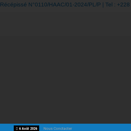
Récépissé N°0110/HAAC/01-2024/PL/P | Tel : +228 7
Nous Conctacter
6 Août 2026