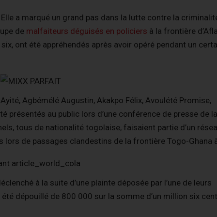
Elle a marqué un grand pas dans la lutte contre la criminalit
oupe de
malfaiteurs déguisés en policiers
à la frontière d’Afl
six, ont été appréhendés après avoir opéré pendant un certa
 Ayité, Agbémélé Augustin, Akakpo Félix, Avoulété Promise,
é présentés au public lors d’une conférence de presse de l
nels, tous de nationalité togolaise, faisaient partie d’un rése
rs lors de passages clandestins de la frontière Togo-Ghana à
lenché à la suite d’une plainte déposée par l’une de leurs
t été dépouillé de 800 000 sur la somme d’un million six cent