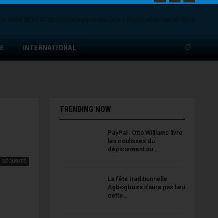
E
INTERNATIONAL
TRENDING NOW
PayPal : Otto Williams livre
les coulisses du
déploiement du…
SÉCURITÉ
La fête traditionnelle
Agbogboza n’aura pas lieu
cette…