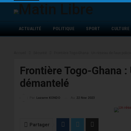
ACTUALITÉ
POLITIQUE
SPORT
CULTURE
Accueil
Sécurité
Frontière Togo-Ghana : Un réseau de faux poli
Frontière Togo-Ghana : 
démantelé
Au
22 Nov 2023
Par
Lazarre KONDO
Partager