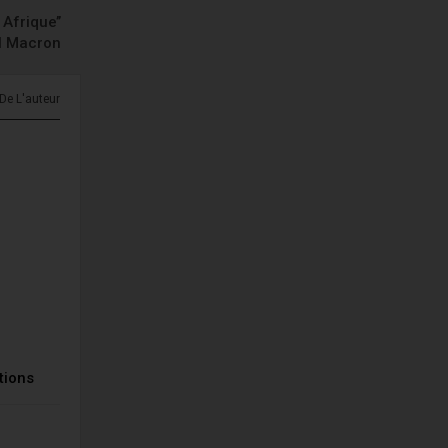
Afrique’’
l Macron
 De L'auteur
tions