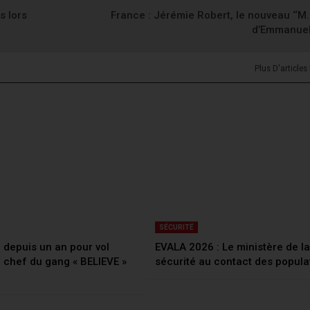
s lors
France : Jérémie Robert, le nouveau ‘‘M. 
d’Emmanue
Plus D'articles
SÉCURITÉ
depuis un an pour vol
EVALA 2026 : Le ministère de la
e chef du gang « BELIEVE »
sécurité au contact des popula