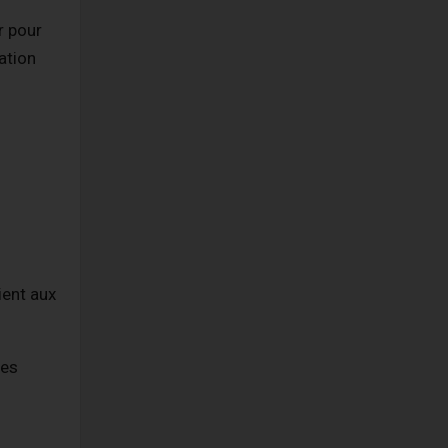
r pour
ation
ient aux
les