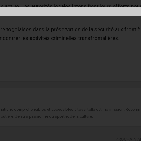
e active. Les autorités locales intensifient leurs efforts pour
re togolaises dans la préservation de la sécurité aux frontiè
 contrer les activités criminelles transfrontalières.
formations compréhensibles et accessibles à tous, telle est ma mission. Récemm
routière. Je suis passionné du sport et de la culture.
PROCHAIN A