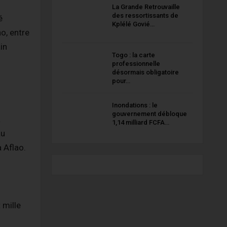
La Grande Retrouvaille
des ressortissants de
é
Kplélé Govié…
ao, entre
in
Togo : la carte
professionnelle
désormais obligatoire
pour…
Inondations : le
gouvernement débloque
a
1,14 milliard FCFA…
au
 Aflao.
 mille