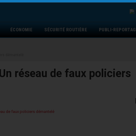
ÉCONOMIE
SÉCURITÉ ROUTIÈRE
PUBLI-REPORTAG
ciers démantelé
Un réseau de faux policiers