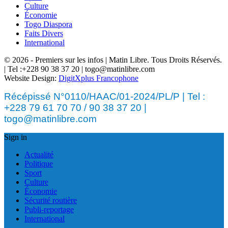
Culture
Économie
Togo Diaspora
Faits Divers
International
© 2026 - Premiers sur les infos | Matin Libre. Tous Droits Réservés.
| Tel :+228 90 38 37 20 | togo@matinlibre.com
Website Design:
DigitXplus Francophone
Récépissé N°0110/HAAC/01-2024/PL/P | Tel :
+228 79 61 70 70 / 90 38 37 20 |
togo@matinlibre.com
Sign in
Actualité
Politique
Sport
Culture
Économie
Sécurité routière
Publi-reportage
International