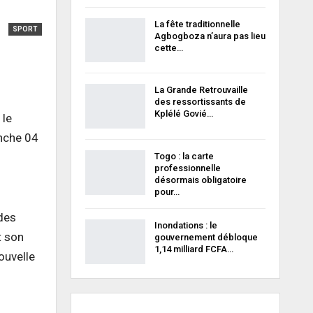
La fête traditionnelle
SPORT
Agbogboza n’aura pas lieu
cette…
La Grande Retrouvaille
des ressortissants de
Kplélé Govié…
 le
nche 04
Togo : la carte
professionnelle
désormais obligatoire
pour…
des
Inondations : le
t son
gouvernement débloque
1,14 milliard FCFA…
ouvelle