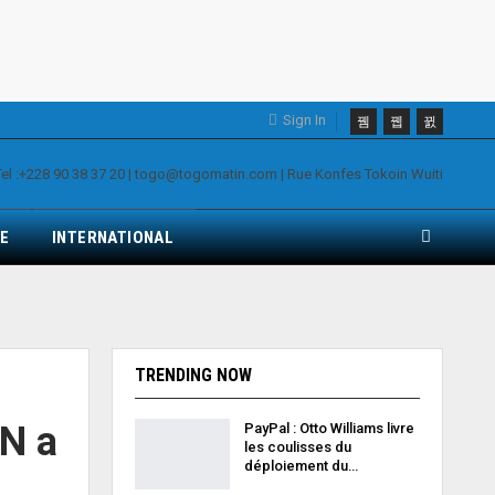
Sign In
E
INTERNATIONAL
TRENDING NOW
N a
PayPal : Otto Williams livre
les coulisses du
déploiement du…