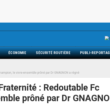
ÉCONOMIE
SÉCURITÉ ROUTIÈRE
PUBLI-REPORTAG
c champion, le vivre-ensemble prôné par Dr GNAGNON a régné
 Fraternité : Redoutable Fc
semble prôné par Dr GNAGNO