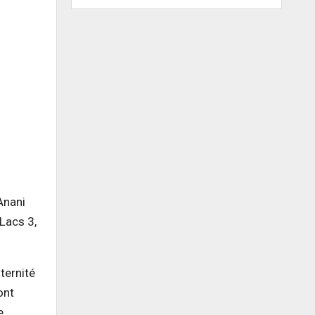
Anani
Lacs 3,
ternité
ont
e