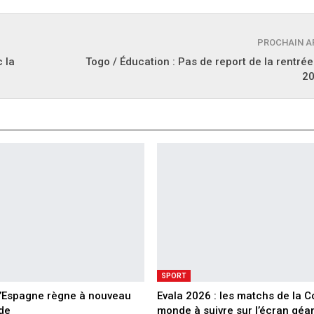
PROCHAIN A
 la
Togo / Éducation : Pas de report de la rentrée
2
SPORT
 L’Espagne règne à nouveau
Evala 2026 : les matchs de la 
de
monde à suivre sur l’écran géa