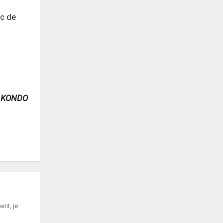
Fc de
e KONDO
ent, je