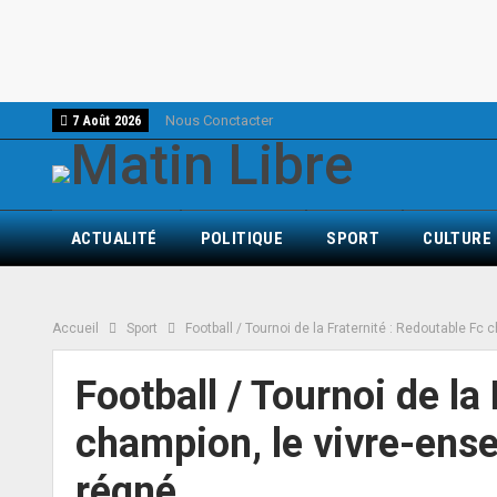
Nous Conctacter
7 Août 2026
ACTUALITÉ
POLITIQUE
SPORT
CULTURE
Accueil
Sport
Football / Tournoi de la Fraternité : Redoutable F
Football / Tournoi de la
champion, le vivre-en
régné