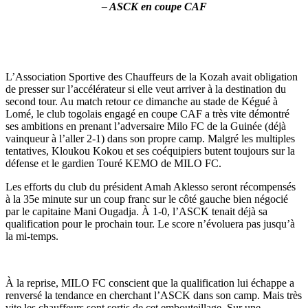
– ASCK en coupe CAF
L’Association Sportive des Chauffeurs de la Kozah avait obligation
de presser sur l’accélérateur si elle veut arriver à la destination du
second tour. Au match retour ce dimanche au stade de Kégué à
Lomé, le club togolais engagé en coupe CAF a très vite démontré
ses ambitions en prenant l’adversaire Milo FC de la Guinée (déjà
vainqueur à l’aller 2-1) dans son propre camp. Malgré les multiples
tentatives, Kloukou Kokou et ses coéquipiers butent toujours sur la
défense et le gardien Touré KEMO de MILO FC.
Les efforts du club du président Amah Aklesso seront récompensés
à la 35e minute sur un coup franc sur le côté gauche bien négocié
par le capitaine Mani Ougadja. À 1-0, l’ASCK tenait déjà sa
qualification pour le prochain tour. Le score n’évoluera pas jusqu’à
la mi-temps.
À la reprise, MILO FC conscient que la qualification lui échappe a
renversé la tendance en cherchant l’ASCK dans son camp. Mais très
vite les chauffeurs sont sortis de cet embouteillage. Sur une