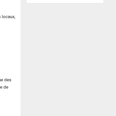
 locaux,
ue des
le de