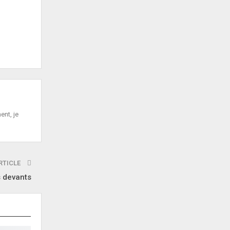
ent, je
RTICLE
s devants