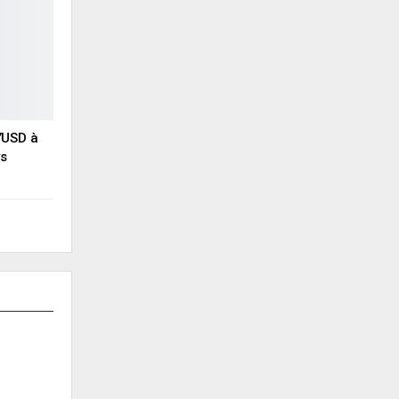
YUSD à
ys