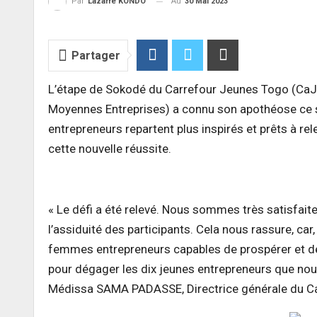
Au
30 Mai 2023
Par
Lazarre KONDO
Partager
L’étape de Sokodé du Carrefour Jeunes Togo (CaJeT
Moyennes Entreprises) a connu son apothéose ce sa
entrepreneurs repartent plus inspirés et prêts à rele
cette nouvelle réussite.
« Le défi a été relevé. Nous sommes très satisfaite
l’assiduité des participants. Cela nous rassure, car,
femmes entrepreneurs capables de prospérer et de 
pour dégager les dix jeunes entrepreneurs que nou
Médissa SAMA PADASSE, Directrice générale du Ca