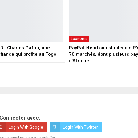
ÉCONOMIE
 : Charles Gafan, une
PayPal étend son stablecoin P
fiance qui profite au Togo
70 marchés, dont plusieurs pa
d’Afrique
Connecter avec:
Login With Google
Login With Twitter
esse email ne sera pas publiée.