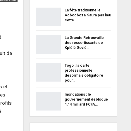
La fête traditionnelle
Agbogboza n’aura pas lieu
cette…
t
La Grande Retrouvaille
des ressortissants de
Kplélé Govié…
uit de
Togo : la carte
professionnelle
désormais obligatoire
pour…
s et
des
Inondations : le
gouvernement débloque
rofils
1,14 milliard FCFA…
é