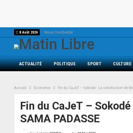
Nous Conctacter
8 Août 2026
ACTUALITÉ
POLITIQUE
SPORT
CULTURE
Accueil
Économie
Fin du CaJeT – Sokodé : La satisfaction de
Fin du CaJeT – Sokodé 
SAMA PADASSE