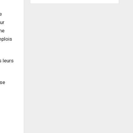
e
eur
he
mplois
s leurs
 se