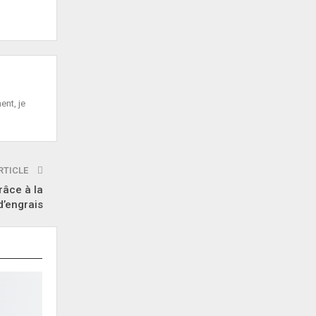
ent, je
RTICLE
râce à la
d’engrais