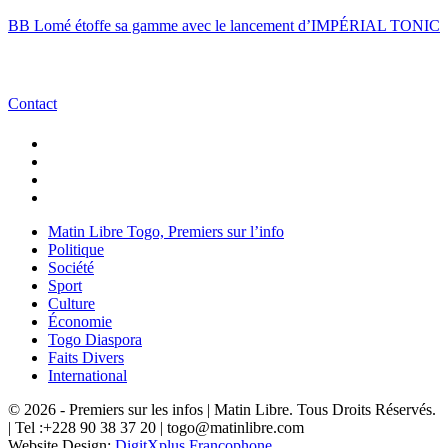
BB Lomé étoffe sa gamme avec le lancement d’IMPÉRIAL TONIC
Contact
Matin Libre Togo, Premiers sur l’info
Politique
Société
Sport
Culture
Économie
Togo Diaspora
Faits Divers
International
© 2026 - Premiers sur les infos | Matin Libre. Tous Droits Réservés.
| Tel :+228 90 38 37 20 | togo@matinlibre.com
Website Design:
DigitXplus Francophone