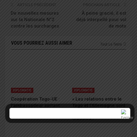
ARTICLE PRÉCÉDENT
PROCHAIN ARTICLE
De nouvelles mesures
À peine gracié, il est
sur la Nationale N°2
déjà interpellé pour vol
contre les surcharges
de moto
VOUS POURRIEZ AUSSI AIMER
Tout Le Texte
DIPLOMATIE
DIPLOMATIE
Coopération Togo-UE :
« Les relations entre le
l’ambassadeur sortant
Togo et l’Allemagne sont
dresse un bilan positif
sur le bon chemin », Dr
Claudius…