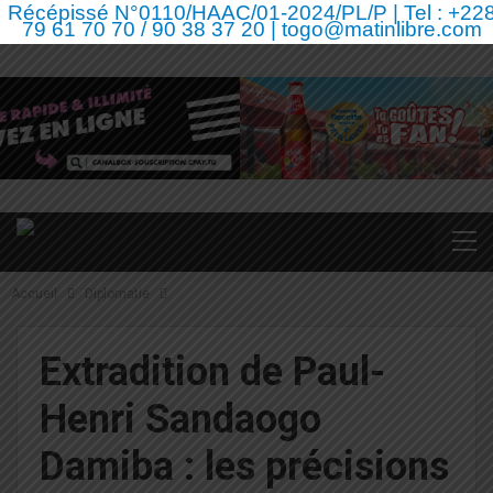
Récépissé N°0110/HAAC/01-2024/PL/P | Tel : +22
79 61 70 70 / 90 38 37 20 | togo@matinlibre.com
Accueil
Diplomatie
Extradition de Paul-
Henri Sandaogo
Damiba : les précisions