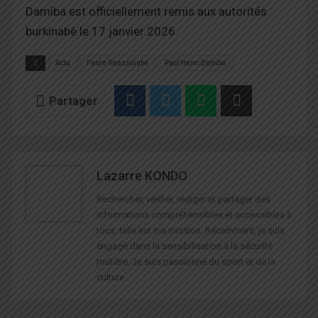
Damiba est officiellement remis aux autorités
burkinabè le 17 janvier 2026.
Actu
Faure Gnassingbé
Paul Henri Damiba
Partager
Lazarre KONDO
Rechercher, vérifier, rédiger et partager des
informations compréhensibles et accessibles à
tous, telle est ma mission. Récemment, je suis
engagé dans la sensibilisation à la sécurité
routière. Je suis passionné du sport et de la
culture.