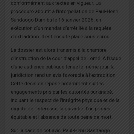
conformément aux textes en vigueur. La
procédure aboutit à l’interpellation de Paul-Henri
Sandaogo Damiba le 16 janvier 2026, en
exécution d’un mandat d’arrêt lié à la requête
d’extradition. Il est ensuite placé sous écrou.
Le dossier est alors transmis à la chambre
d’instruction de la cour d’appel de Lomé. À l’issue
d’une audience publique tenue le même jour, la
juridiction rend un avis favorable à l’extradition.
Cette décision repose notamment sur les
engagements pris par les autorités burkinabè,
incluant le respect de l’intégrité physique et de la
dignité de l’intéressé, la garantie d’un procès
équitable et l’absence de toute peine de mort.
Sur la base de cet avis, Paul-Henri Sandaogo