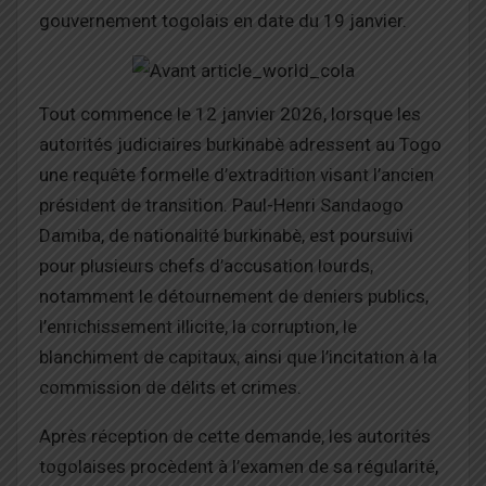
gouvernement togolais en date du 19 janvier.
Tout commence le 12 janvier 2026, lorsque les
autorités judiciaires burkinabè adressent au Togo
une requête formelle d’extradition visant l’ancien
président de transition. Paul-Henri Sandaogo
Damiba, de nationalité burkinabè, est poursuivi
pour plusieurs chefs d’accusation lourds,
notamment le détournement de deniers publics,
l’enrichissement illicite, la corruption, le
blanchiment de capitaux, ainsi que l’incitation à la
commission de délits et crimes.
Après réception de cette demande, les autorités
togolaises procèdent à l’examen de sa régularité,