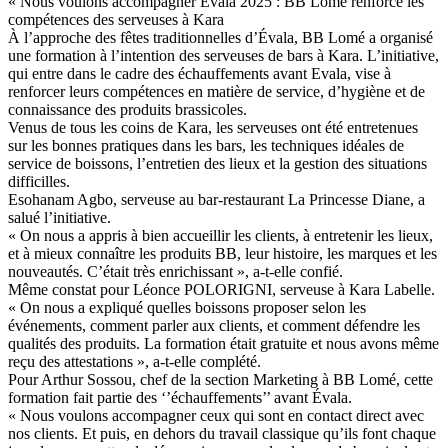
« Nous voulons accompagner Evala 2025 : BB Lomé renforce les
compétences des serveuses à Kara
À l’approche des fêtes traditionnelles d’Évala, BB Lomé a organisé
une formation à l’intention des serveuses de bars à Kara. L’initiative,
qui entre dans le cadre des échauffements avant Evala, vise à
renforcer leurs compétences en matière de service, d’hygiène et de
connaissance des produits brassicoles.
Venus de tous les coins de Kara, les serveuses ont été entretenues
sur les bonnes pratiques dans les bars, les techniques idéales de
service de boissons, l’entretien des lieux et la gestion des situations
difficilles.
Esohanam Agbo, serveuse au bar-restaurant La Princesse Diane, a
salué l’initiative.
« On nous a appris à bien accueillir les clients, à entretenir les lieux,
et à mieux connaître les produits BB, leur histoire, les marques et les
nouveautés. C’était très enrichissant », a-t-elle confié.
Même constat pour Léonce POLORIGNI, serveuse à Kara Labelle.
« On nous a expliqué quelles boissons proposer selon les
événements, comment parler aux clients, et comment défendre les
qualités des produits. La formation était gratuite et nous avons même
reçu des attestations », a-t-elle complété.
Pour Arthur Sossou, chef de la section Marketing à BB Lomé, cette
formation fait partie des ‘’échauffements’’ avant Évala.
« Nous voulons accompagner ceux qui sont en contact direct avec
nos clients. Et puis, en dehors du travail classique qu’ils font chaque