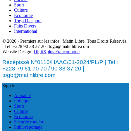
Sport
Culture
Économie
Togo Diaspora
Faits Divers
International
© 2026 - Premiers sur les infos | Matin Libre. Tous Droits Réservés.
| Tel :+228 90 38 37 20 | togo@matinlibre.com
Website Design:
DigitXplus Francophone
Récépissé N°0110/HAAC/01-2024/PL/P | Tel :
+228 79 61 70 70 / 90 38 37 20 |
togo@matinlibre.com
Sign in
Actualité
Politique
Sport
Culture
Économie
Sécurité routière
Publi-reportage