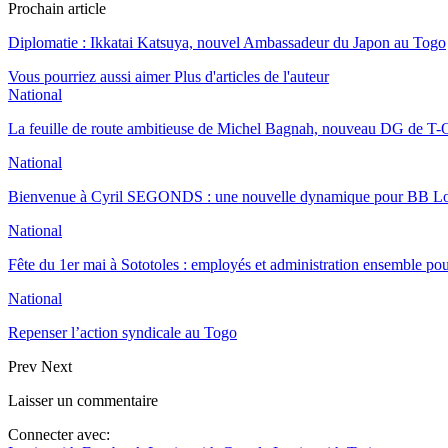
Prochain article
Diplomatie : Ikkatai Katsuya, nouvel Ambassadeur du Japon au Togo
Vous pourriez aussi aimer
Plus d'articles de l'auteur
National
La feuille de route ambitieuse de Michel Bagnah, nouveau DG de T-O
National
Bienvenue à Cyril SEGONDS : une nouvelle dynamique pour BB 
National
Fête du 1er mai à Sototoles : employés et administration ensemble p
National
Repenser l’action syndicale au Togo
Prev
Next
Laisser un commentaire
Connecter avec: