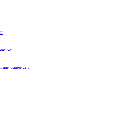
il
Lomé SA
our une journée de…