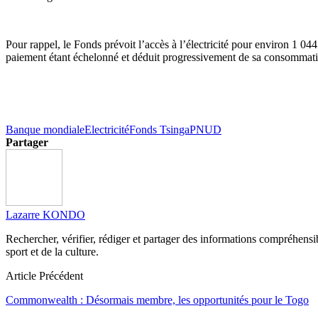
Pour rappel, le Fonds prévoit l’accès à l’électricité pour environ 1 0
paiement étant échelonné et déduit progressivement de sa consomma
Banque mondiale
Electricité
Fonds Tsinga
PNUD
Partager
Lazarre KONDO
Rechercher, vérifier, rédiger et partager des informations compréhensibl
sport et de la culture.
Article Précédent
Commonwealth : Désormais membre, les opportunités pour le Togo