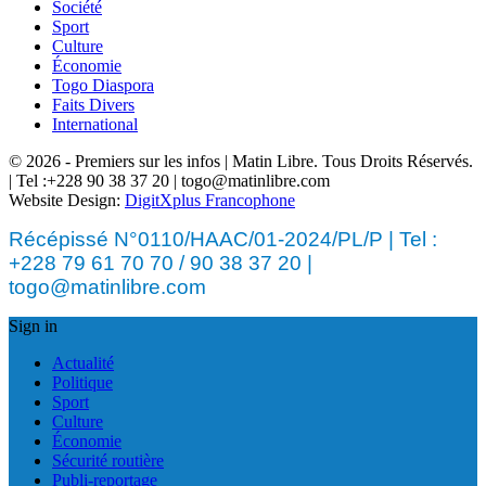
Société
Sport
Culture
Économie
Togo Diaspora
Faits Divers
International
© 2026 - Premiers sur les infos | Matin Libre. Tous Droits Réservés.
| Tel :+228 90 38 37 20 | togo@matinlibre.com
Website Design:
DigitXplus Francophone
Récépissé N°0110/HAAC/01-2024/PL/P | Tel :
+228 79 61 70 70 / 90 38 37 20 |
togo@matinlibre.com
Sign in
Actualité
Politique
Sport
Culture
Économie
Sécurité routière
Publi-reportage