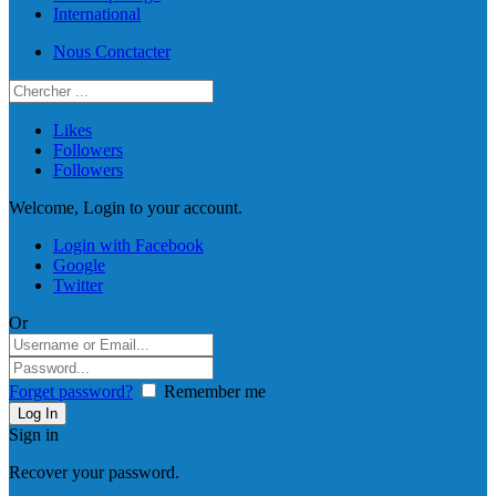
International
Nous Conctacter
Likes
Followers
Followers
Welcome, Login to your account.
Login with Facebook
Google
Twitter
Or
Forget password?
Remember me
Sign in
Recover your password.