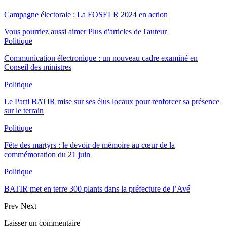
Campagne électorale : La FOSELR 2024 en action
Vous pourriez aussi aimer
Plus d'articles de l'auteur
Politique
Communication électronique : un nouveau cadre examiné en
Conseil des ministres
Politique
Le Parti BATIR mise sur ses élus locaux pour renforcer sa présence
sur le terrain
Politique
Fête des martyrs : le devoir de mémoire au cœur de la
commémoration du 21 juin
Politique
BATIR met en terre 300 plants dans la préfecture de l’Avé
Prev
Next
Laisser un commentaire