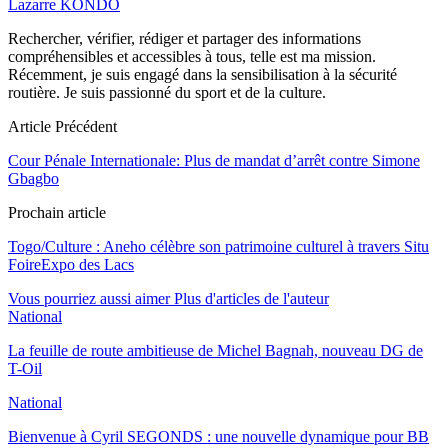
Lazarre KONDO
Rechercher, vérifier, rédiger et partager des informations
compréhensibles et accessibles à tous, telle est ma mission.
Récemment, je suis engagé dans la sensibilisation à la sécurité
routière. Je suis passionné du sport et de la culture.
Article Précédent
Cour Pénale Internationale: Plus de mandat d’arrêt contre Simone
Gbagbo
Prochain article
Togo/Culture : Aneho célèbre son patrimoine culturel à travers Situ
FoireExpo des Lacs
Vous pourriez aussi aimer
Plus d'articles de l'auteur
National
La feuille de route ambitieuse de Michel Bagnah, nouveau DG de
T-Oil
National
Bienvenue à Cyril SEGONDS : une nouvelle dynamique pour BB