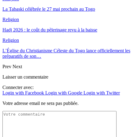
La Tabaski célébrée le 27 mai prochain au Togo
Religion
Hadj 2026 : le coût du pèlerinage revu à la baisse
Religion
L’Église du Christianisme Céleste du Togo lance officiellement les
préparatifs de son…
Prev
Next
Laisser un commentaire
Connecter avec:
Login with Facebook
Login with Google
Login with Twitter
Votre adresse email ne sera pas publiée.