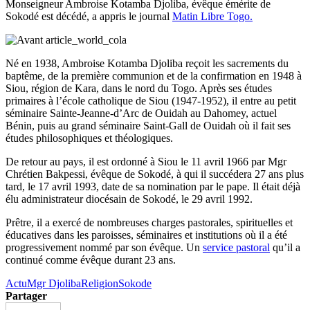
Monseigneur Ambroise Kotamba Djoliba, évêque émérite de
Sokodé est décédé, a appris le journal
Matin Libre Togo.
Né en 1938, Ambroise Kotamba Djoliba reçoit les sacrements du
baptême, de la première communion et de la confirmation en 1948 à
Siou, région de Kara, dans le nord du Togo. Après ses études
primaires à l’école catholique de Siou (1947-1952), il entre au petit
séminaire Sainte-Jeanne-d’Arc de Ouidah au Dahomey, actuel
Bénin, puis au grand séminaire Saint-Gall de Ouidah où il fait ses
études philosophiques et théologiques.
De retour au pays, il est ordonné à Siou le 11 avril 1966 par Mgr
Chrétien Bakpessi, évêque de Sokodé, à qui il succédera 27 ans plus
tard, le 17 avril 1993, date de sa nomination par le pape. Il était déjà
élu administrateur diocésain de Sokodé, le 29 avril 1992.
Prêtre, il a exercé de nombreuses charges pastorales, spirituelles et
éducatives dans les paroisses, séminaires et institutions où il a été
progressivement nommé par son évêque. Un
service pastoral
qu’il a
continué comme évêque durant 23 ans.
Actu
Mgr Djoliba
Religion
Sokode
Partager