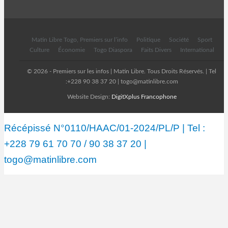
Matin Libre Togo, Premiers sur l’info
Politique
Société
Sport
Culture
Économie
Togo Diaspora
Faits Divers
International
© 2026 - Premiers sur les infos | Matin Libre. Tous Droits Réservés. | Tel
:+228 90 38 37 20 | togo@matinlibre.com
Website Design:
DigitXplus Francophone
Récépissé N°0110/HAAC/01-2024/PL/P | Tel :
+228 79 61 70 70 / 90 38 37 20 |
togo@matinlibre.com