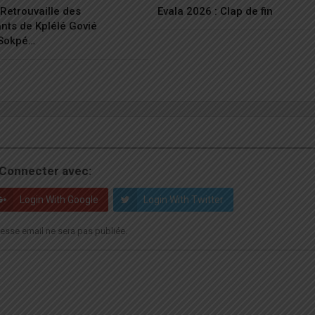
Retrouvaille des
Evala 2026 : Clap de fin
ants de Kplélé Govié
Sokpé…
Connecter avec:
Login With Google
Login With Twitter
esse email ne sera pas publiée.