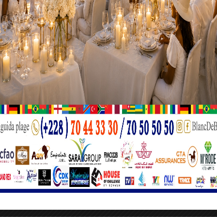
 barrières à l’éducation à travers le pays », a-t-elle précisé, t
ers des partenariats avec des ONG et des établissements sco
, reste fidèle au rendez-vous. M. Assan Bitchodan, directe
 cap des 30 ans, qu’il qualifie de « symbole de maturité ».
 Gaspard Baka, a officiellement annoncé l’ouverture des
epuis la toute première couronne remportée par Nathalie Mont