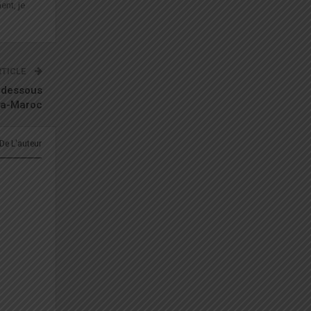
ent, je
RTICLE
s dessous
ya-Maroc
 De L'auteur