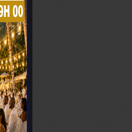
e d’un
tour de
n à la
 l’appui
enées
sant à