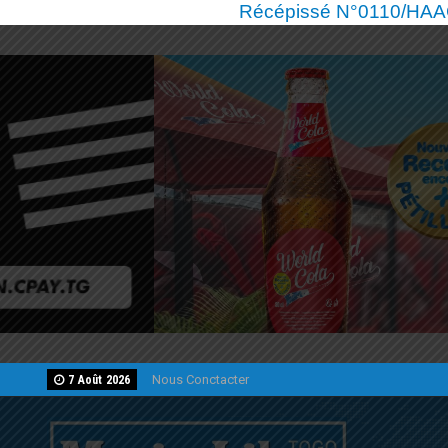
Récépissé N°0110/HAAC/
Nous Conctacter
7 Août 2026