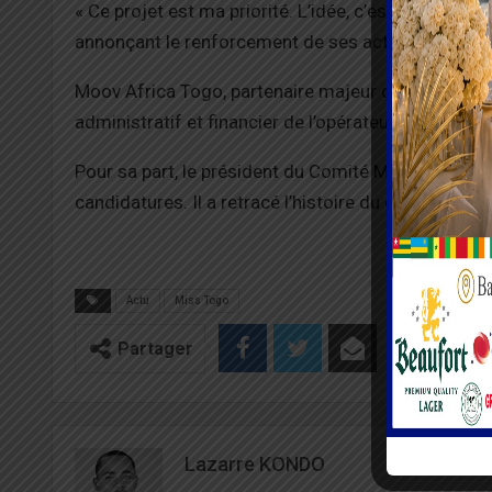
« Ce projet est ma priorité. L’idée, c’est de lever les
annonçant le renforcement de ses activités à trav
Moov Africa Togo, partenaire majeur de l’événement
administratif et financier de l’opérateur, a salué le
Pour sa part, le président du Comité Miss Togo, M.
candidatures. Il a retracé l’histoire du concours d
Actu
Miss Togo
Partager
Lazarre KONDO