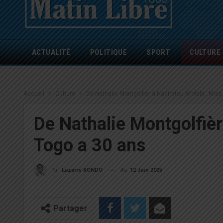
ACTUALITÉ
POLITIQUE
SPORT
CULTURE
Accueil
Culture
De Nathalie Montgolfièr à Nadiratou Afolabi : Mis
De Nathalie Montgolfièr
Togo a 30 ans
Au
12 Juin 2025
Par
Lazarre KONDO
Partager