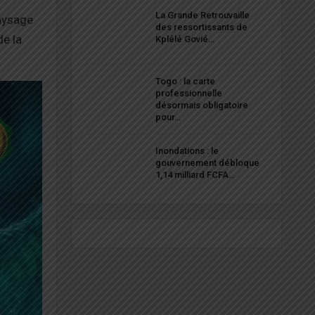
La Grande Retrouvaille
paysage
des ressortissants de
de la
Kplélé Govié…
Togo : la carte
professionnelle
désormais obligatoire
pour…
Inondations : le
gouvernement débloque
1,14 milliard FCFA…