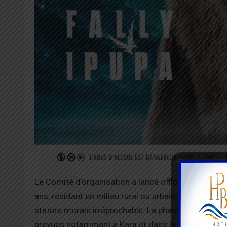
Le Comité d’organisation a lancé officiellement les 
ans, résidant en milieu rural ou urbain, à se porter
stature morale irréprochable. La phase de sélectio
prévues notamment à Kara et dans la région Maritim