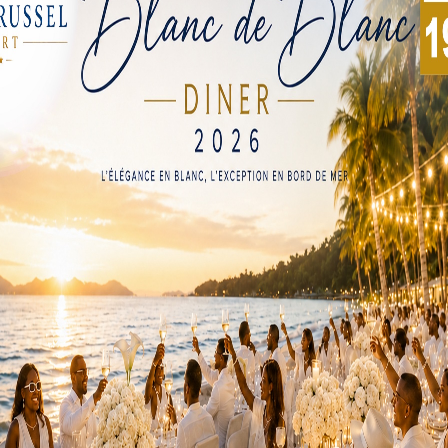
s et de la Culture du Grand Lomé, Miss Togo dépasse le cadr
e sociale, un moment où les communautés se rassemblent au
t-elle déclaré.
 tremplin à des causes importantes comme la sensibilisatio
 aux femmes, la promotion de l’éducation des filles ou encore
e la cérémonie de lancement, est revenue sur les actions m
es filles, elle a lancé un programme au lycée de Cinkassé vi
système éducatif.