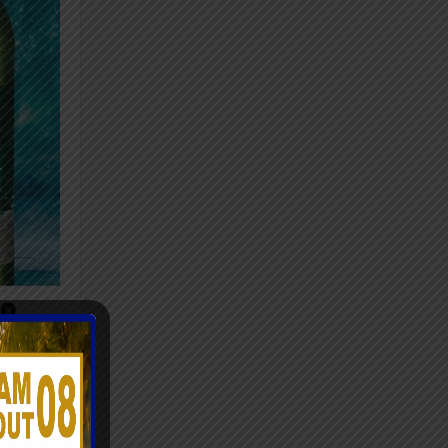
ns de 25
i qu’une
nales
i se