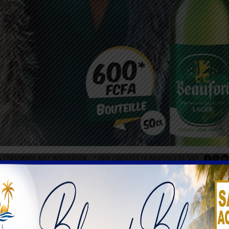
inscriptions ce 11 juin 2025 et invite les jeune filles de moi
 candidates. Une bonne maîtrise du français est requise, ains
n s’étendra sur plusieurs mois, avec des présélections régio
e. Seules vingt finalistes auront accès à la grande finale qu