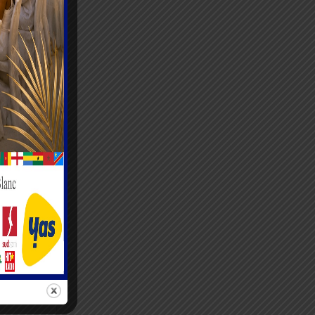
out en
laires.
ur
golfièr.