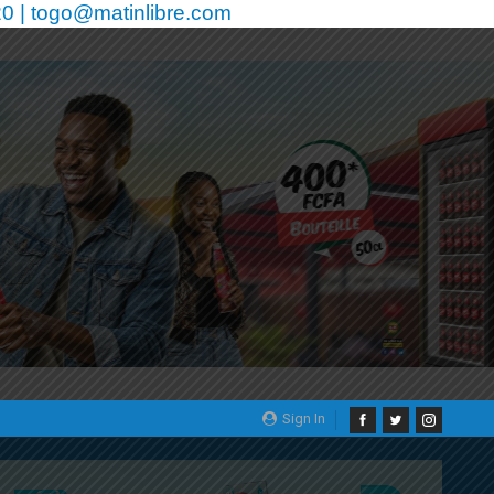
0 | togo@matinlibre.com
Sign In