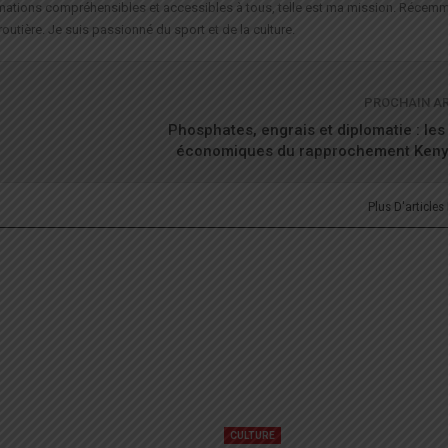
formations compréhensibles et accessibles à tous, telle est ma mission. Récemm
routière. Je suis passionné du sport et de la culture.
PROCHAIN A
Phosphates, engrais et diplomatie : le
économiques du rapprochement Ken
Plus D'articles
CULTURE