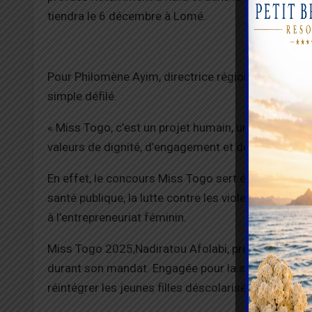
tiendra le 6 décembre à Lomé.
Pour Philomène Ayim, directrice régionale des Art
simple défilé.
« Miss Togo, c’est un projet humain, une aventur
valeurs de dignité, d’engagement et de culture », a-
En effet, le concours Miss Togo sert également de
santé publique, la lutte contre les violences faites
à l’entrepreneuriat féminin.
Miss Togo 2025,Nadiratou Afolabi, présente lors d
durant son mandat. Engagée pour la scolarisation d
réintégrer les jeunes filles déscolarisées dans le 