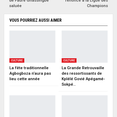
de Faure Gnassingbé
renonce à la Ligue des
saluée
Champions
VOUS POURRIEZ AUSSI AIMER
CULTURE
CULTURE
La fête traditionnelle
La Grande Retrouvaille
Agbogboza n’aura pas
des ressortissants de
lieu cette année
Kplélé Govié Apégamé-
Sokpé…