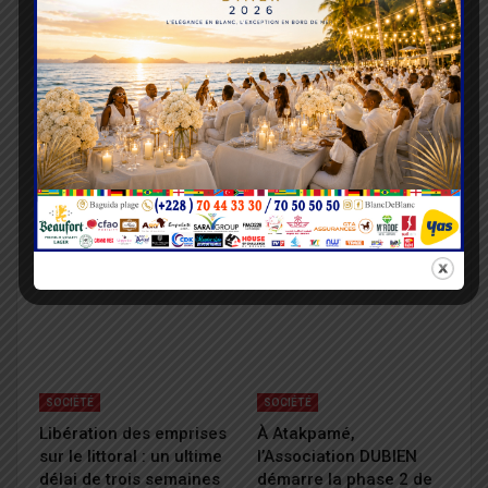
SOCIÉTÉ
SOCIÉTÉ
Inondations : le
Amour en Action 2026 :
gouvernement débloque
Dernière ligne droite,
1,14 milliard FCFA pour
HFA toujours ouverte
assister les sinistrés
aux dons
SOCIÉTÉ
SOCIÉTÉ
Libération des emprises
À Atakpamé,
sur le littoral : un ultime
l’Association DUBIEN
délai de trois semaines
démarre la phase 2 de