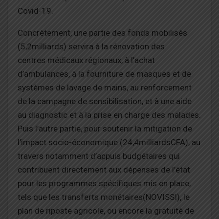
Covid-19.
Concrètement, une partie des fonds mobilisés
(5,2milliards) servira à la rénovation des
centres médicaux régionaux, à l’achat
d’ambulances, à la fourniture de masques et de
systèmes de lavage de mains, au renforcement
de la campagne de sensibilisation, et à une aide
au diagnostic et à la prise en charge des malades.
Puis l’autre partie, pour soutenir la mitigation de
l’impact socio-économique (24,4milliardsCFA), au
travers notamment d’appuis budgétaires qui
contribuent directement aux dépenses de l’état
pour les programmes spécifiques mis en place,
tels que les transferts monétaires(NOVISSI), le
plan de riposte agricole, ou encore la gratuité de