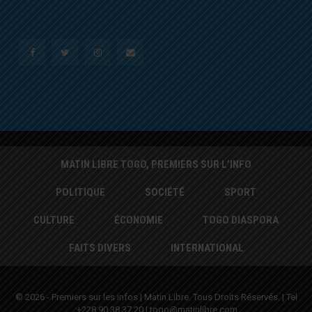
MATIN LIBRE TOGO, PREMIERS SUR L’INFO
POLITIQUE
SOCIÉTÉ
SPORT
CULTURE
ÉCONOMIE
TOGO DIASPORA
FAITS DIVERS
INTERNATIONAL
© 2026 - Premiers sur les infos | Matin Libre. Tous Droits Réservés. | Tel
:+228 90 38 37 20 | togo@matinlibre.com