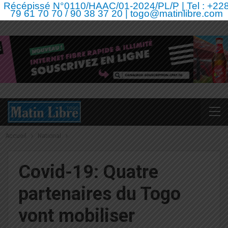
Récépissé N°0110/HAAC/01-2024/PL/P | Tel : +22
79 61 70 70 / 90 38 37 20 | togo@matinlibre.com
Accueil
National
Covid-19: Quatre
partenaires du Togo
vont mobiliser