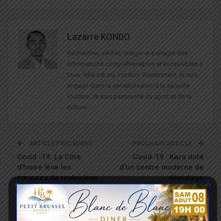
Lazarre KONDO
Rechercher, vérifier, rédiger et partager des
informations compréhensibles et accessibles à
tous, telle est ma mission. Récemment, je suis
engagé dans la sensibilisation à la sécurité
routière. Je suis passionné du sport et de la
culture.
ARTICLE PRÉCÉDENT
PROCHAIN ARTICLE
Covid -19: La Côte
Covid-19 : Kara doté
d’Ivoire lève les
d’un centre moderne de
mesures de restriction
dépistage
VOUS POURRIEZ AUSSI AIMER
Tout Le Texte