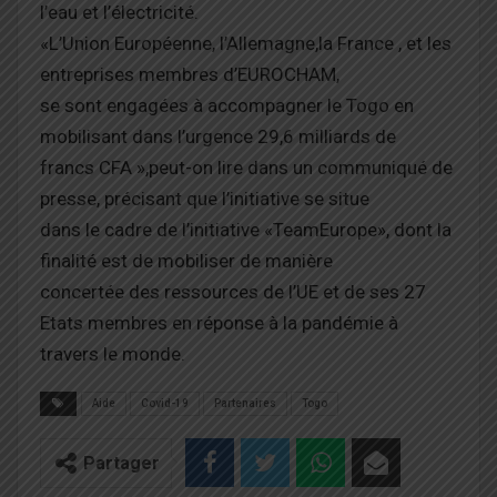
l’eau et l’électricité.
«L’Union Européenne, l’Allemagne,la France , et les
entreprises membres d’EUROCHAM,
se sont engagées à accompagner le Togo en
mobilisant dans l’urgence 29,6 milliards de
francs CFA »,peut-on lire dans un communiqué de
presse, précisant que l’initiative se situe
dans le cadre de l’initiative «TeamEurope», dont la
finalité est de mobiliser de manière
concertée des ressources de l’UE et de ses 27
Etats membres en réponse à la pandémie à
travers le monde.
Aide
Covid-19
Partenaires
Togo
Partager