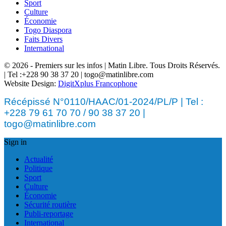
Sport
Culture
Économie
Togo Diaspora
Faits Divers
International
© 2026 - Premiers sur les infos | Matin Libre. Tous Droits Réservés.
| Tel :+228 90 38 37 20 | togo@matinlibre.com
Website Design:
DigitXplus Francophone
Récépissé N°0110/HAAC/01-2024/PL/P | Tel :
+228 79 61 70 70 / 90 38 37 20 |
togo@matinlibre.com
Sign in
Actualité
Politique
Sport
Culture
Économie
Sécurité routière
Publi-reportage
International