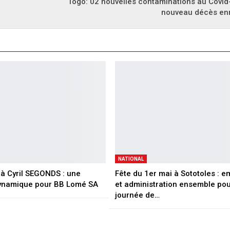
Togo: 02 nouvelles contaminations au Covid
nouveau décès enr
NATIONAL
à Cyril SEGONDS : une
Fête du 1er mai à Sototoles : 
dynamique pour BB Lomé SA
et administration ensemble po
journée de…