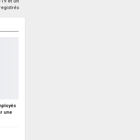
-19 et un
egistrés
employés
ur une