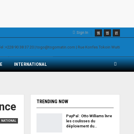
Sign In
E
INTERNATIONAL
TRENDING NOW
ence
PayPal : Otto Williams livre
les coulisses du
NATIONAL
déploiement du…