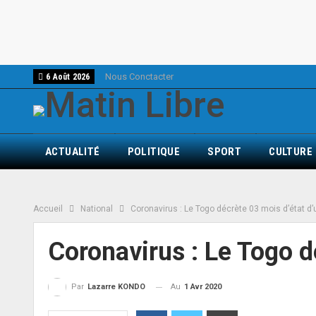
Nous Conctacter
6 Août 2026
ACTUALITÉ
POLITIQUE
SPORT
CULTURE
Accueil
National
Coronavirus : Le Togo décrète 03 mois d’état d
Coronavirus : Le Togo d
Au
1 Avr 2020
Par
Lazarre KONDO