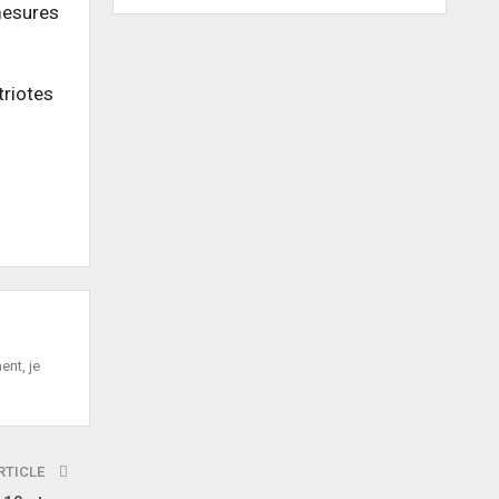
 mesures
triotes
ent, je
RTICLE