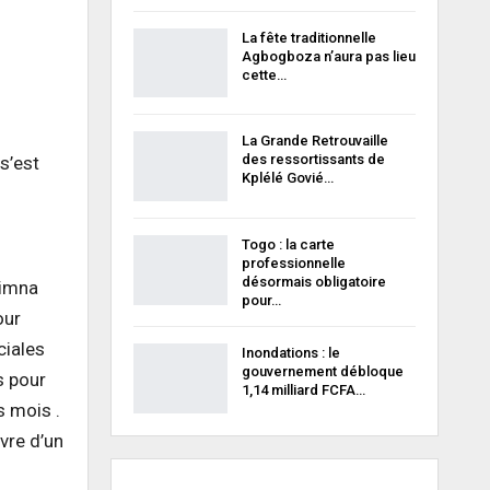
La fête traditionnelle
Agbogboza n’aura pas lieu
cette…
La Grande Retrouvaille
des ressortissants de
s’est
Kplélé Govié…
Togo : la carte
professionnelle
désormais obligatoire
zimna
pour…
our
ciales
Inondations : le
gouvernement débloque
s pour
1,14 milliard FCFA…
s mois .
vre d’un