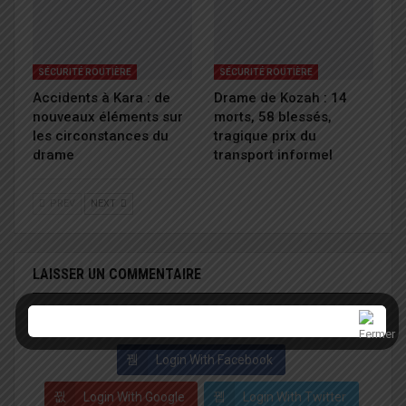
SÉCURITÉ ROUTIÈRE
SÉCURITÉ ROUTIÈRE
Accidents à Kara : de
Drame de Kozah : 14
nouveaux éléments sur
morts, 58 blessés,
les circonstances du
tragique prix du
drame
transport informel
PREV
NEXT
LAISSER UN COMMENTAIRE
Connecter avec:
Login With Facebook
Login With Google
Login With Twitter