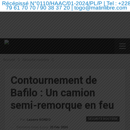
Récépissé N°0110/HAAC/01-2024/PL/P | Tel : +22
79 61 70 70 / 90 38 37 20 | togo@matinlibre.com
Accueil
Sécurité routière
Contournement de
Bafilo : Un camion
semi-remorque en feu
SÉCURITÉ ROUTIÈRE
Par
Lazarre KONDO
Dernière mise à jour
23 Fév 2024