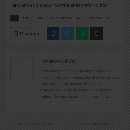
l’ancienne voie pour continuer le trafic routier.
Actu
Bafilo
Police nationale Togo
Sécurité routière
Partager
Lazarre KONDO
Rechercher, vérifier, rédiger et partager des
informations compréhensibles et accessibles à
tous, telle est ma mission. Récemment, je suis
engagé dans la sensibilisation à la sécurité
routière. Je suis passionné du sport et de la
culture.
ARTICLE PRÉCÉDENT
PROCHAIN ARTICLE