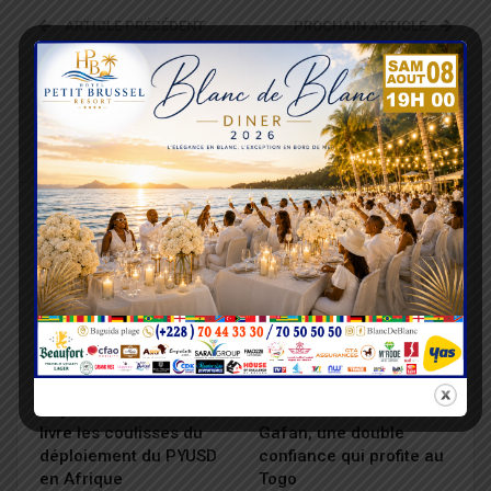
ARTICLE PRÉCÉDENT
PROCHAIN ARTICLE
Togo : Des poursuites
7e art : "Le Job idéal", la
judiciaires pour
réalité des jeunes
l'utilisation des images
diplômés transportée
du Président de la
au cinéma
République
VOUS POURRIEZ AUSSI AIMER
Tout Le Texte
ÉCONOMIE
ÉCONOMIE
PayPal : Otto Williams
AGET – OMD : Charles
livre les coulisses du
Gafan, une double
déploiement du PYUSD
confiance qui profite au
en Afrique
Togo