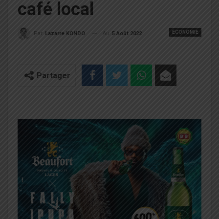
café local
ÉCONOMIE
Au
5 Août 2022
Par
Lazarre KONDO
Partager