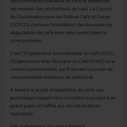
consommation intérieure du café et maximiser
les revenus des producteurs de café. Le Comité
de Coordination pour les Filières Café et Cacao
(CCFCC), continue l’installation des kiosques de
dégustation de café avec celui ouvert dans la
zone portuaire.
C’est l’Organisation Internationale du Café (OIC),
l’Organisation Inter Africaine du Café (OIAC) et le
comité susmentionné, qui financent ce projet de
consommation intérieure du café local.
À travers le projet d’installation de café, ses
promoteurs veulent faire connaître le produit à un
grand public et l’affilié aux accoutumances
togolaises.
Des installations qui vont s’étendre