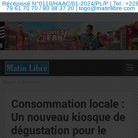
Récépissé N°0110/HAAC/01-2024/PL/P | Tel : +22
79 61 70 70 / 90 38 37 20 | togo@matinlibre.com
Accueil
Économie
Consommation locale :
Un nouveau kiosque de
dégustation pour le