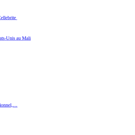
Cellebrite
tats-Unis au Mali
utionnel,…