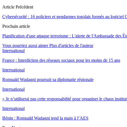
Article Précédent
Cybersécurité : 16 policiers et gendarmes togolais formés au logiciel 
Prochain article
Planification d'une attaque terrorisme : L'alerte de l'Ambassade des É
Vous pourriez aussi aimer
Plus d'articles de l'auteur
International
France : Interdiction des réseaux sociaux pour les moins de 15 ans
International
Romuald Wadagni poursuit sa diplomatie régionale
International
« Je n’utiliserai pas cette responsabilité pour organiser le chaos instit
International
Bénin : Romuald Wadagni tend la main à l’AES