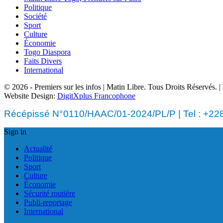
Politique
Société
Sport
Culture
Économie
Togo Diaspora
Faits Divers
International
© 2026 - Premiers sur les infos | Matin Libre. Tous Droits Réservés.
Website Design:
DigitXplus Francophone
Récépissé N°0110/HAAC/01-2024/PL/P | Tel : +228 
Sign in
Actualité
Politique
Sport
Culture
Économie
Sécurité routière
Publi-reportage
International