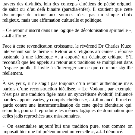
travers des divinités, loin des concepts chrétiens de péché originel,
de salut ou d’au-delà binaire (paradis/enfer). Il soutient que cette
dynamique de retour aux sources n’est pas un simple choix
religieux, mais une affirmation culturelle et politique.
« Ce retour s’inscrit dans une logique de décolonisation spirituelle »,
a-t-il affirmé.
Face à cette revendication croissante, le révérend Dr Charles Kuzo,
intervenant sur le thème « Retour aux religions africaines : réponse
pastorale à une idéologie », a apporté un éclairage critique. S’il
reconnaît que les appels au retour aux traditions se multiplient dans
l’espace public, il invite à s’interroger sur ce que ce retour signifie
réellement.
À ses yeux, il ne s’agit pas toujours d’un retour authentique mais
parfois d’une reconstruction idéalisée. « Le Vodoun, par exemple,
n’est pas une tradition figée mais un syncrétisme évolutif, influencé
par des apports variés, y compris chrétiens », a-t-il nuancé. Il met en
garde contre une instrumentalisation de cette quête identitaire qui,
selon lui, pourrait reproduire les mêmes logiques de domination que
celles jadis reprochées aux missionnaires.
« On essentialise aujourd’hui une tradition pure, tout comme on
imposait hier une foi prétendument universelle », a-t-il dénoncé.