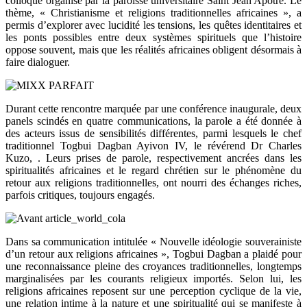
colloque organisé par la paroisse universitaire Saint Jean Apôtre. Le
thème, « Christianisme et religions traditionnelles africaines », a
permis d’explorer avec lucidité les tensions, les quêtes identitaires et
les ponts possibles entre deux systèmes spirituels que l’histoire
oppose souvent, mais que les réalités africaines obligent désormais à
faire dialoguer.
Durant cette rencontre marquée par une conférence inaugurale, deux
panels scindés en quatre communications, la parole a été donnée à
des acteurs issus de sensibilités différentes, parmi lesquels le chef
traditionnel Togbui Dagban Ayivon IV, le révérend Dr Charles
Kuzo, . Leurs prises de parole, respectivement ancrées dans les
spiritualités africaines et le regard chrétien sur le phénomène du
retour aux religions traditionnelles, ont nourri des échanges riches,
parfois critiques, toujours engagés.
Dans sa communication intitulée « Nouvelle idéologie souverainiste
d’un retour aux religions africaines », Togbui Dagban a plaidé pour
une reconnaissance pleine des croyances traditionnelles, longtemps
marginalisées par les courants religieux importés. Selon lui, les
religions africaines reposent sur une perception cyclique de la vie,
une relation intime à la nature et une spiritualité qui se manifeste à