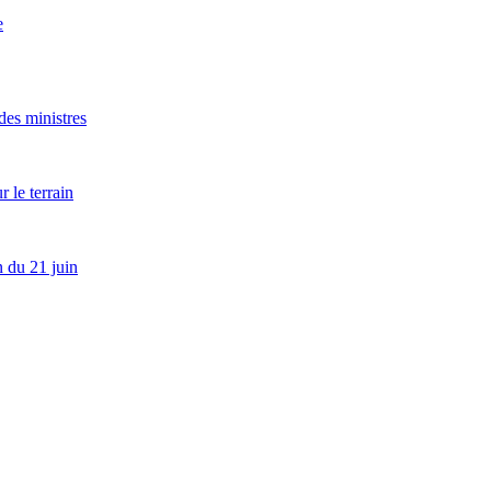
e
es ministres
 le terrain
 du 21 juin