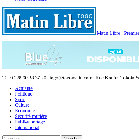
Matin Libre - Premiers
Tel :+228 90 38 37 20 | togo@togomatin.com | Rue Konfes Tokoin W
Actualité
Politique
Sport
Culture
Économie
Sécurité routière
Publi-reportage
International