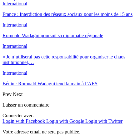
International
France : Interdiction des réseaux sociaux pour les moins de 15 ans
International
Romuald Wadagni poursuit sa diplomatie régionale
International
« Je n’utiliserai pas cette responsabilité pour organiser le chaos
institutionnel,…
International
Bénin : Romuald Wadagni tend la main à l’AES
Prev
Next
Laisser un commentaire
Connecter avec:
Login with Facebook
Login with Google
Login with Twitter
Votre adresse email ne sera pas publiée.