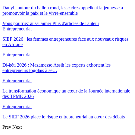
Danyi : autour du ballon rond, les cadres appellent la jeunesse à
promouvoir la paix et le vivre-ensemble
Vous pourriez aussi aimer
Plus d'articles de l'auteur
Entrepreneuriat
SIEF 2026 : les femmes entrepreneures face aux nouveaux risques
en Afrique
Entrepreneuriat
Di-kéti 2026 : Mazamesso Assih les experts exhortent les
entrepreneurs togolais à se…
Entrepreneuriat
La transformation économique au cœur de la Journée internationale
des TPME 2026
Entrepreneuriat
Le SIEF 2026 place le risque entrepreneurial au cœur des débats
Prev
Next