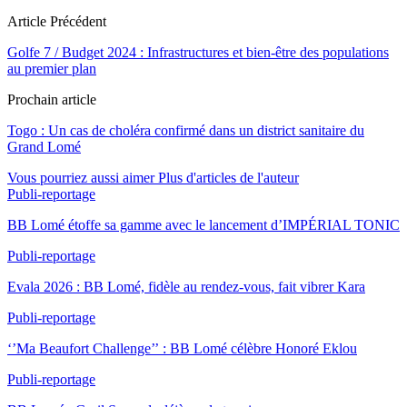
Article Précédent
Golfe 7 / Budget 2024 : Infrastructures et bien-être des populations
au premier plan
Prochain article
Togo : Un cas de choléra confirmé dans un district sanitaire du
Grand Lomé
Vous pourriez aussi aimer
Plus d'articles de l'auteur
Publi-reportage
BB Lomé étoffe sa gamme avec le lancement d’IMPÉRIAL TONIC
Publi-reportage
Evala 2026 : BB Lomé, fidèle au rendez-vous, fait vibrer Kara
Publi-reportage
‘’Ma Beaufort Challenge’’ : BB Lomé célèbre Honoré Eklou
Publi-reportage