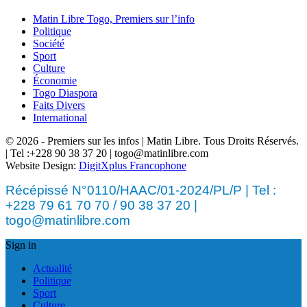
Matin Libre Togo, Premiers sur l’info
Politique
Société
Sport
Culture
Économie
Togo Diaspora
Faits Divers
International
© 2026 - Premiers sur les infos | Matin Libre. Tous Droits Réservés.
| Tel :+228 90 38 37 20 | togo@matinlibre.com
Website Design:
DigitXplus Francophone
Récépissé N°0110/HAAC/01-2024/PL/P | Tel :
+228 79 61 70 70 / 90 38 37 20 |
togo@matinlibre.com
Sign in
Actualité
Politique
Sport
Culture