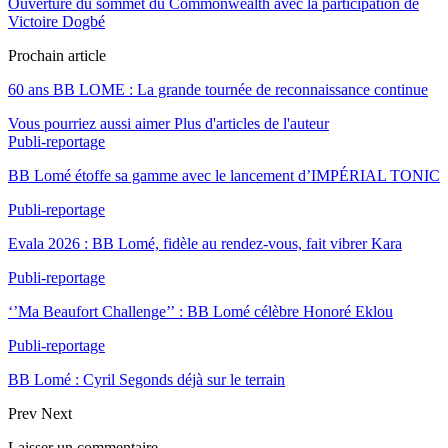
Ouverture du sommet du Commonwealth avec la participation de
Victoire Dogbé
Prochain article
60 ans BB LOME : La grande tournée de reconnaissance continue
Vous pourriez aussi aimer
Plus d'articles de l'auteur
Publi-reportage
BB Lomé étoffe sa gamme avec le lancement d’IMPÉRIAL TONIC
Publi-reportage
Evala 2026 : BB Lomé, fidèle au rendez-vous, fait vibrer Kara
Publi-reportage
‘’Ma Beaufort Challenge’’ : BB Lomé célèbre Honoré Eklou
Publi-reportage
BB Lomé : Cyril Segonds déjà sur le terrain
Prev
Next
Laisser un commentaire