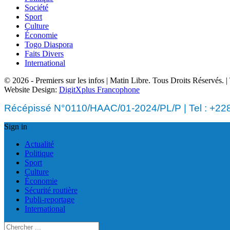
Société
Sport
Culture
Économie
Togo Diaspora
Faits Divers
International
© 2026 - Premiers sur les infos | Matin Libre. Tous Droits Réservés.
Website Design:
DigitXplus Francophone
Récépissé N°0110/HAAC/01-2024/PL/P | Tel : +228 
Sign in
Actualité
Politique
Sport
Culture
Économie
Sécurité routière
Publi-reportage
International