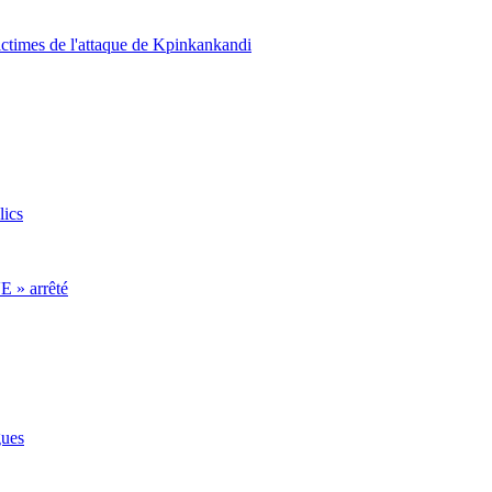
ictimes de l'attaque de Kpinkankandi
lics
E » arrêté
gues