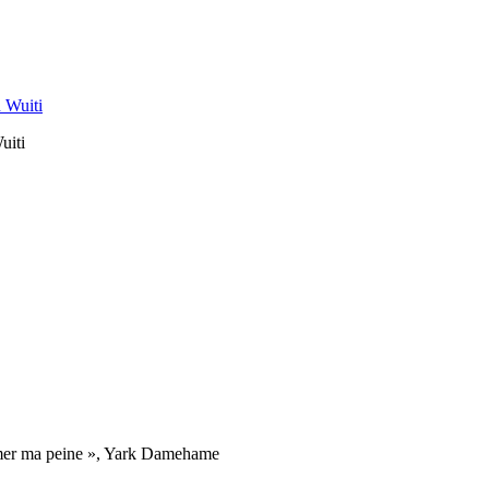
uiti
imer ma peine », Yark Damehame